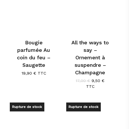
Bougie
All the ways to
parfumée Au
say –
coin du feu –
Ornement à
Saugette
suspendre –
Champagne
19,90
€
TTC
Le
Le
17,00
€
9,50
€
prix
prix
TTC
initial
actuel
était :
est :
17,00 €.
9,50 €.
Rupture de stock
Rupture de stock