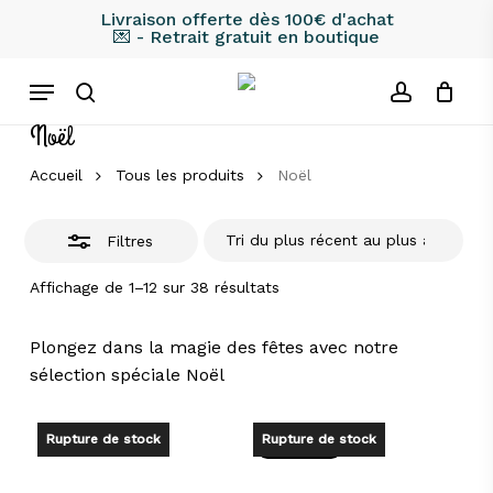
Skip
Livraison offerte dès 100€ d'achat
💌 - Retrait gratuit en boutique
to
Fermer
main
les
Menu
content
filtres
search
account
Noël
Accueil
Tous les produits
Noël
Filtres
Trié
Affichage de 1–12 sur 38 résultats
du
plus
récent
Plongez dans la magie des fêtes avec notre
au
sélection spéciale Noël
plus
ancien
Rupture de stock
Rupture de stock
Promo !