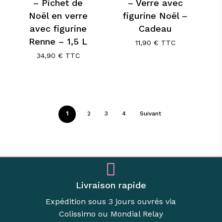
– Pichet de
– Verre avec
Noël en verre
figurine Noël –
avec figurine
Cadeau
Renne – 1,5 L
11,90
€
TTC
34,90
€
TTC
1
2
3
4
Suivant
Livraison rapide
Expédition sous 3 jours ouvrés via
Colissimo ou Mondial Relay