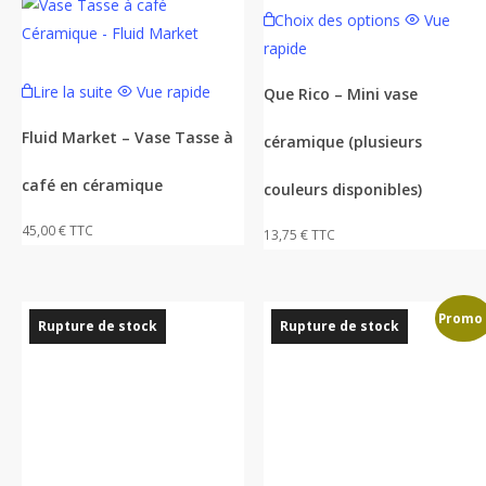
Ce
Choix des options
Vue
produit
rapide
a
plusieurs
Lire la suite
Vue rapide
Que Rico – Mini vase
variations.
Fluid Market – Vase Tasse à
céramique (plusieurs
Les
options
café en céramique
couleurs disponibles)
peuvent
être
45,00
€
TTC
13,75
€
TTC
choisies
sur
la
Promo 
Rupture de stock
Rupture de stock
page
du
produit