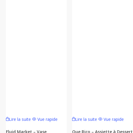
produit
Lire la suite
Vue rapide
Lire la suite
Vue rapide
Fluid Market – Vase
Que Rico – Assiette à Dessert