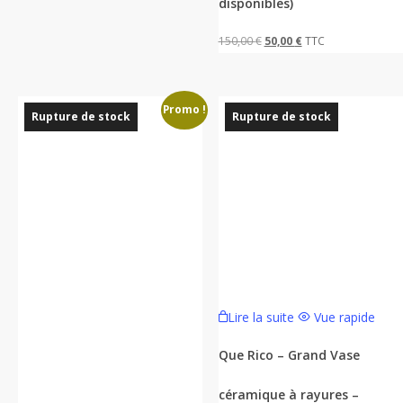
disponibles)
peuvent
être
Le
Le
150,00
€
50,00
€
TTC
choisies
prix
prix
sur
initial
actuel
la
Promo !
était :
est :
Rupture de stock
Rupture de stock
page
150,00 €.
50,00 €.
du
produit
Lire la suite
Vue rapide
Que Rico – Grand Vase
céramique à rayures –