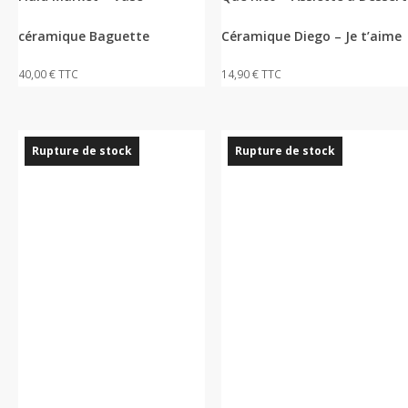
céramique Baguette
Céramique Diego – Je t’aime
40,00
€
TTC
14,90
€
TTC
Rupture de stock
Rupture de stock