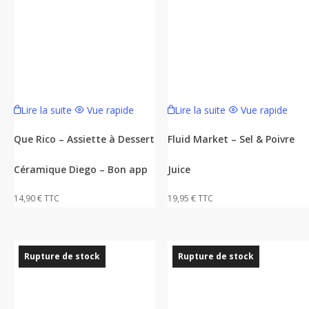
Lire la suite
Vue rapide
Lire la suite
Vue rapide
Que Rico – Assiette à Dessert
Fluid Market – Sel & Poivre
Céramique Diego – Bon app
Juice
14,90
€
TTC
19,95
€
TTC
Rupture de stock
Rupture de stock