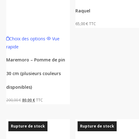
Raquel
65,00
€
TTC
Ce
Choix des options
Vue
produit
rapide
a
plusieurs
Maremoro – Pomme de pin
variations.
30 cm (plusieurs couleurs
Les
options
disponibles)
peuvent
être
Le
Le
200,00
€
80,00
€
TTC
choisies
prix
prix
sur
initial
actuel
la
était :
est :
Rupture de stock
Rupture de stock
page
200,00 €.
80,00 €.
du