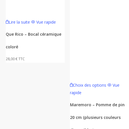
Lire la suite
Vue rapide
Que Rico – Bocal céramique
coloré
28,00
€
TTC
Ce
Choix des options
Vue
produit
rapide
a
plusieurs
Maremoro – Pomme de pin
variations.
20 cm (plusieurs couleurs
Les
options