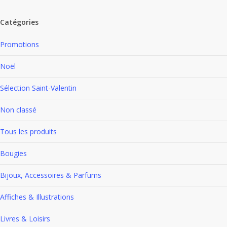
Fermer
plus
les
Catégories
ancien
filtres
Promotions
Noël
Sélection Saint-Valentin
Non classé
Tous les produits
Bougies
Bijoux, Accessoires & Parfums
Affiches & Illustrations
Livres & Loisirs