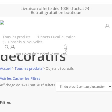
Skip
Livraison offerte dès 100€ d'achat 💌 -
to
Retrait gratuit en boutique
main
content
Objets
a
Tous les produits
L’Univers Cucul la Praline
✨
Conseils & Nouvelles
search
account
décoratifs
0
was successfully added to your cart.
Accueil
Tous les produits
Objets décoratifs
Voir les
Cacher les
Filtres
Trié
Affichage de 1–12 sur 78 résultats
du
plus
Filtres
récent
au