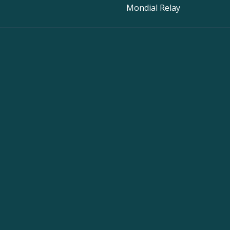
Mondial Relay
Bou
d’ob