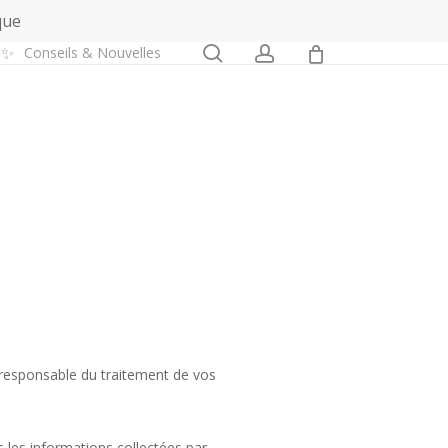
que
0
search
account
✨
Conseils & Nouvelles
responsable du traitement de vos
 les informations collectées par