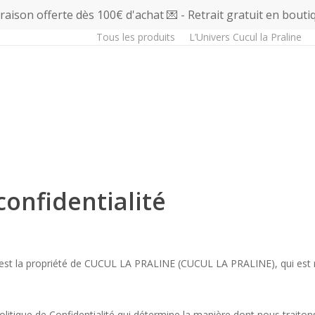
vraison offerte dès 100€ d'achat 💌 - Retrait gratuit en bouti
Tous les produits
L’Univers Cucul la Praline
confidentialité
 est la propriété de CUCUL LA PRALINE (CUCUL LA PRALINE), qui est 
itique de Confidentialité qui détermine la manière dont nous traitons