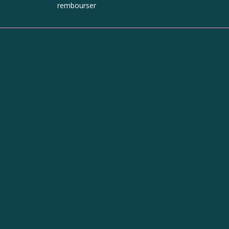
rembourser
ue
Horaires
Du mardi au jeudi :
10h - 13h et 14h - 19h
Le vendredi : 10h - 19h
Le samedi : 9h30 - 19h
On est aussi ici !
Instagram
Facebook