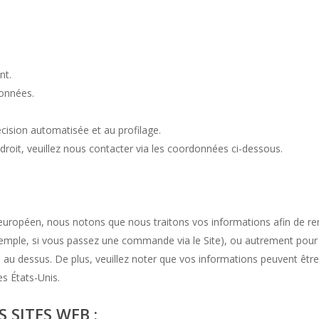
nt.
données.
décision automatisée et au profilage.
droit, veuillez nous contacter via les coordonnées ci-dessous.
 européen, nous notons que nous traitons vos informations afin de re
xemple, si vous passez une commande via le Site), ou autrement pour 
u dessus. De plus, veuillez noter que vos informations peuvent être
es États-Unis.
 SITES WEB :