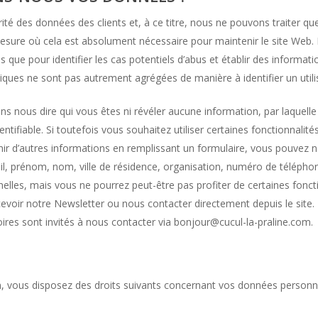
rité des données des clients et, à ce titre, nous ne pouvons traiter qu
sure où cela est absolument nécessaire pour maintenir le site Web. 
ue pour identifier les cas potentiels d’abus et établir des informations
tiques ne sont pas autrement agrégées de manière à identifier un utili
ns nous dire qui vous êtes ni révéler aucune information, par laquelle 
dentifiable. Si toutefois vous souhaitez utiliser certaines fonctionnalit
nir d’autres informations en remplissant un formulaire, vous pouvez 
il, prénom, nom, ville de résidence, organisation, numéro de télépho
lles, mais vous ne pourrez peut-être pas profiter de certaines foncti
voir notre Newsletter ou nous contacter directement depuis le site. L
oires sont invités à nous contacter via bonjour@cucul-la-praline.com.
n, vous disposez des droits suivants concernant vos données personne