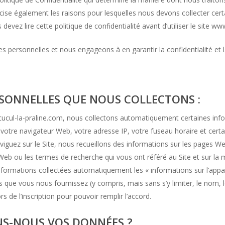
écise également les raisons pour lesquelles nous devons collecter ce
evez lire cette politique de confidentialité avant d’utiliser le site ww
personnelles et nous engageons à en garantir la confidentialité et la
SONNELLES QUE NOUS COLLECTONS :
cucul-la-praline.com, nous collectons automatiquement certaines info
tre navigateur Web, votre adresse IP, votre fuseau horaire et certai
viguez sur le Site, nous recueillons des informations sur les pages Web
 Web ou les termes de recherche qui vous ont référé au Site et sur la
nformations collectées automatiquement les « informations sur l’appa
 que vous nous fournissez (y compris, mais sans s’y limiter, le nom, l
s de l’inscription pour pouvoir remplir l’accord.
S-NOUS VOS DONNÉES ?