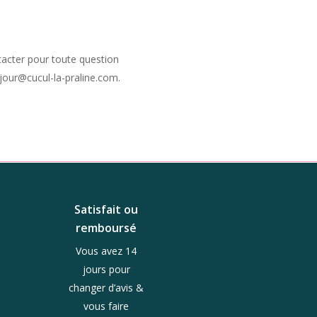
tacter pour toute question
njour@cucul-la-praline.com.
Satisfait ou
remboursé
Vous avez 14
jours pour
changer d’avis &
vous faire