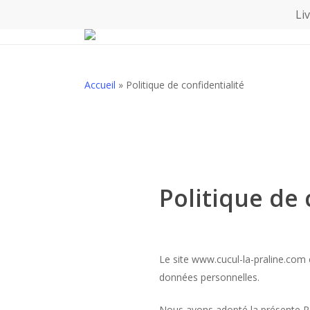
Skip
Li
to
main
content
Accueil
»
Politique de confidentialité
Politique de 
Le site www.cucul-la-praline.com
données personnelles.
Nous avons adopté la présente Pol