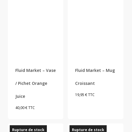
Fluid Market – Vase
Fluid Market – Mug
/ Pichet Orange
Croissant
19,95
€
TTC
Juice
40,00
€
TTC
Rupture de stock
Rupture de stock