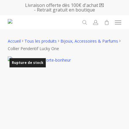
Skip
Livraison offerte dès 100€ d'achat 💌
- Retrait gratuit en boutique
to
main
Menu
content
search
account
Accueil
Tous les produits
Bijoux, Accessoires & Parfums
Collier Pendentif Lucky One
Rupture de stock