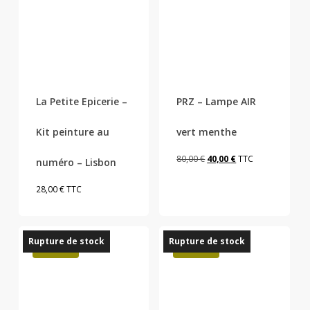
La Petite Epicerie –
PRZ – Lampe AIR
Kit peinture au
vert menthe
Le
Le
80,00
€
40,00
€
TTC
numéro – Lisbon
prix
prix
28,00
€
TTC
initial
actuel
était :
est :
80,00 €.
40,00 €.
Rupture de stock
Rupture de stock
Promo !
Promo !