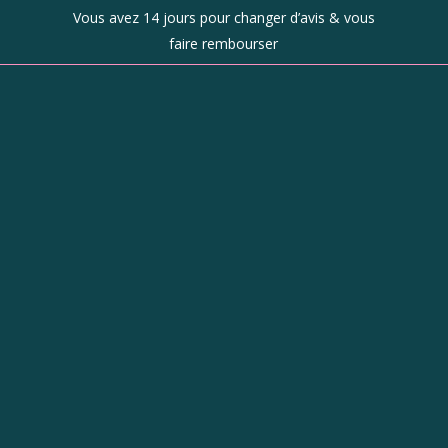
Vous avez 14 jours pour changer d’avis & vous
faire rembourser
Boutique
d’objets de
caractère à
Revel