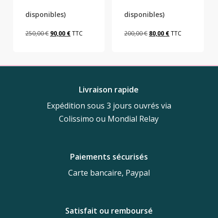
sur
sur
disponibles)
disponibles)
la
la
page
page
Le
Le
Le
Le
250,00
€
90,00
€
TTC
200,00
€
80,00
€
TTC
du
du
prix
prix
prix
prix
produit
produit
initial
actuel
initial
actuel
était :
est :
était :
est :
250,00 €.
90,00 €.
200,00 €.
80,00 €.
Livraison rapide
Expédition sous 3 jours ouvrés via
Colissimo ou Mondial Relay
Paiements sécurisés
Carte bancaire, Paypal
Satisfait ou remboursé