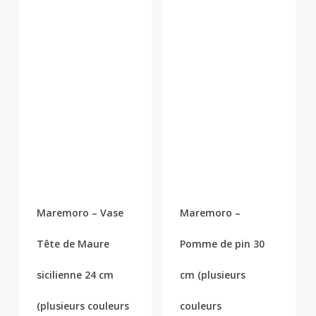
Ce
Ce
produit
produit
a
a
plusieurs
plusieurs
Maremoro – Vase
Maremoro –
variations.
variations.
Les
Les
Tête de Maure
Pomme de pin 30
options
options
peuvent
peuvent
sicilienne 24 cm
cm (plusieurs
être
être
(plusieurs couleurs
couleurs
choisies
choisies