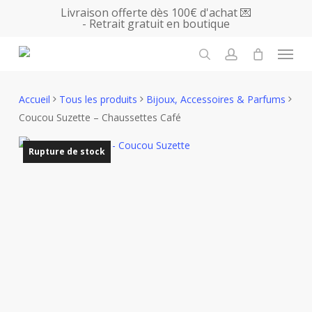
Skip
Livraison offerte dès 100€ d'achat 💌
- Retrait gratuit en boutique
to
main
Menu
content
search
account
Accueil
Tous les produits
Bijoux, Accessoires & Parfums
Coucou Suzette – Chaussettes Café
Rupture de stock