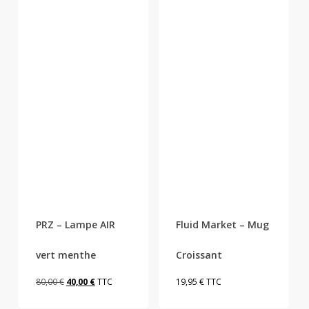
PRZ – Lampe AIR
Fluid Market – Mug
vert menthe
Croissant
Le
Le
80,00
€
40,00
€
TTC
19,95
€
TTC
prix
prix