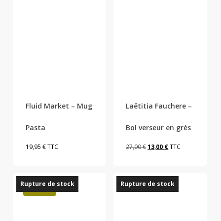
Fluid Market – Mug
Laëtitia Fauchere –
Pasta
Bol verseur en grès
Le
Le
19,95
€
TTC
27,00
€
13,00
€
TTC
prix
prix
initial
actuel
Rupture de stock
Rupture de stock
était :
est :
Promo !
27,00 €.
13,00 €.