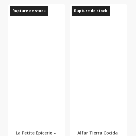
initial
actuel
Rupture de stock
Rupture de stock
était :
est :
80,00 €.
40,00 €.
La Petite Epicerie –
Alfar Tierra Cocida