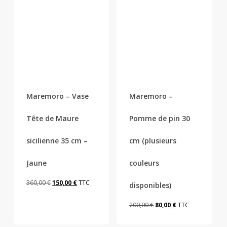
Ce
produit
a
plusieurs
Maremoro – Vase
Maremoro –
variations.
Les
Tête de Maure
Pomme de pin 30
options
peuvent
sicilienne 35 cm –
cm (plusieurs
être
Jaune
couleurs
choisies
sur
Le
Le
360,00
€
150,00
€
TTC
disponibles)
la
prix
prix
page
Le
Le
200,00
€
80,00
€
TTC
initial
actuel
du
prix
prix
était :
est :