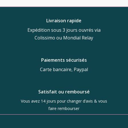
produit
initial
actuel
360,00 €.
150,00 €.
était :
est :
200,00 €.
80,00 €.
Livraison rapide
Expédition sous 3 jours ouvrés via
Colissimo ou Mondial Relay
Paiements sécurisés
Carte bancaire, Paypal
Satisfait ou remboursé
Vous avez 14 jours pour changer d’avis & vous
faire rembourser