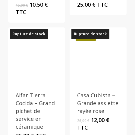
Le
Le
10,50
€
25,00
€
TTC
15,00
€
prix
prix
TTC
initial
actuel
était :
est :
15,00 €.
10,50 €.
Rupture de stock
Rupture de stock
Promo !
Alfar Tierra
Casa Cubista –
Cocida – Grand
Grande assiette
pichet de
rayée rose
service en
Le
Le
12,00
€
26,00
€
prix
prix
céramique
TTC
initial
actuel