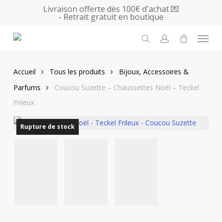
Skip
Livraison offerte dès 100€ d'achat 💌
- Retrait gratuit en boutique
to
main
Menu
content
search
account
Accueil
Tous les produits
Bijoux, Accessoires &
Parfums
Coucou Suzette – Chaussettes Noël – Teckel
Frileux
Rupture de stock