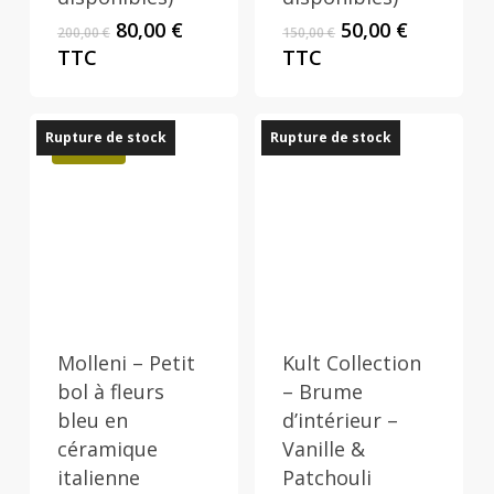
Le
Le
Le
Le
80,00
€
50,00
€
200,00
€
150,00
€
prix
prix
prix
prix
TTC
TTC
initial
actuel
initial
actuel
était :
est :
était :
est :
200,00 €.
80,00 €.
150,00 €.
50,00 €.
Rupture de stock
Rupture de stock
Promo !
Molleni – Petit
Kult Collection
bol à fleurs
– Brume
bleu en
d’intérieur –
céramique
Vanille &
italienne
Patchouli