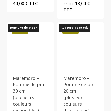
Le
Le
40,00
€
TTC
13,00
€
27,00
€
prix
prix
TTC
initial
actuel
était :
est :
27,00 €.
13,00 €.
Rupture de stock
Rupture de stock
Promo !
Promo !
Maremoro –
Maremoro –
Pomme de pin
Pomme de pin
30 cm
20 cm
(plusieurs
(plusieurs
couleurs
couleurs
disponibles)
disponibles)