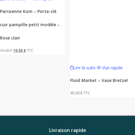
Parisienne Kom – Porte-clé
cuir pampille petit modèle –
Rose clair
Le
Le
15,00
€
10,50
€
TTC
prix
prix
initial
actuel
Lire la suite
Vue rapide
était :
est :
Fluid Market – Vase Bretzel
15,00 €.
10,50 €.
45,00
€
TTC
Livraison rapide