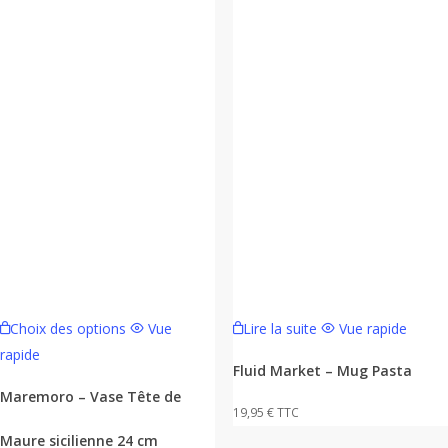
Ce
Choix des options
Vue
Lire la suite
Vue rapide
produit
rapide
a
Fluid Market – Mug Pasta
plusieurs
Maremoro – Vase Tête de
19,95
€
TTC
variations.
Maure sicilienne 24 cm
Les