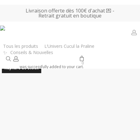
Skip
Livraison offerte dès 100€ d'achat 💌 -
to
Retrait gratuit en boutique
main
content
a
Accueil
Tous les produits
Bijoux, Accessoires & Parfums
Coucou
Tous les produits
L’Univers Cucul la Praline
✨
Conseils & Nouvelles
Suzette – Chaussettes Spitz
search
account
0
was successfully added to your cart.
Rupture de stock