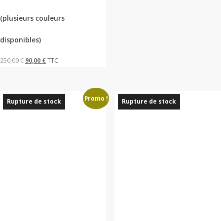
options
(plusieurs couleurs
peuvent
être
disponibles)
choisies
Le
Le
250,00
€
90,00
€
TTC
sur
prix
prix
la
initial
actuel
page
Promo !
était :
est :
du
Rupture de stock
Rupture de stock
250,00 €.
90,00 €.
produit