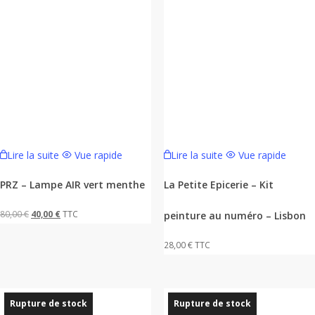
Lire la suite
Vue rapide
Lire la suite
Vue rapide
PRZ – Lampe AIR vert menthe
La Petite Epicerie – Kit
Le
Le
80,00
€
40,00
€
TTC
peinture au numéro – Lisbon
prix
prix
28,00
€
TTC
initial
actuel
était :
est :
80,00 €.
40,00 €.
Rupture de stock
Rupture de stock