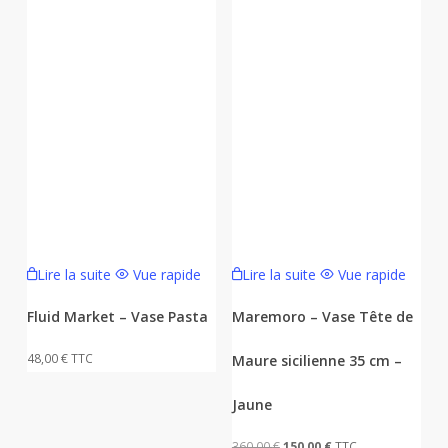
Lire la suite
Vue rapide
Lire la suite
Vue rapide
Fluid Market – Vase Pasta
Maremoro – Vase Tête de
48,00
€
TTC
Maure sicilienne 35 cm –
Jaune
Le
Le
360,00
€
150,00
€
TTC