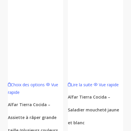
Ce
Choix des options
Vue
Lire la suite
Vue rapide
produit
rapide
a
Alfar Tierra Cocida –
plusieurs
Alfar Tierra Cocida –
Saladier moucheté jaune
variations.
Assiette à râper grande
Les
et blanc
options
taille (plusieurs couleurs