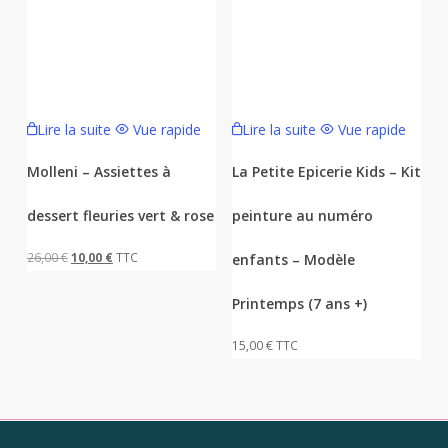
Lire la suite
Vue rapide
Lire la suite
Vue rapide
Molleni – Assiettes à
La Petite Epicerie Kids – Kit
dessert fleuries vert & rose
peinture au numéro
Le
Le
26,00
€
10,00
€
TTC
enfants – Modèle
prix
prix
Printemps (7 ans +)
initial
actuel
était :
est :
15,00
€
TTC
26,00 €.
10,00 €.