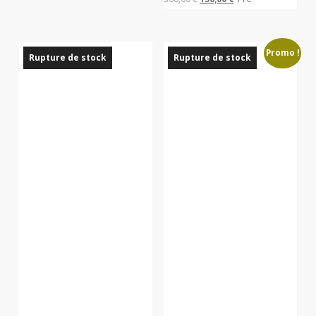
prix
prix
initial
actuel
Promo !
était :
est :
Rupture de stock
Rupture de stock
360,00 €.
150,00 €.