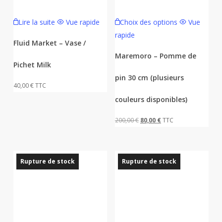
Ce
Lire la suite
Vue rapide
Choix des options
Vue
produit
rapide
a
Fluid Market – Vase /
plusieurs
Maremoro – Pomme de
Pichet Milk
variations.
pin 30 cm (plusieurs
Les
40,00
€
TTC
options
couleurs disponibles)
peuvent
être
Le
Le
200,00
€
80,00
€
TTC
choisies
prix
prix
sur
initial
actuel
la
était :
est :
Rupture de stock
Rupture de stock
page
200,00 €.
80,00 €.
du
produit