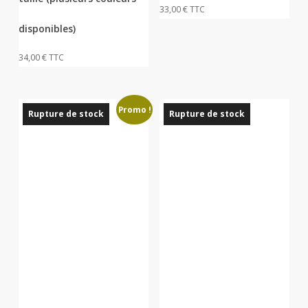
peuvent
33,00
€
TTC
être
disponibles)
choisies
34,00
€
TTC
sur
la
page
Promo !
du
Rupture de stock
Rupture de stock
produit