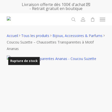
Skip
Livraison offerte dès 100€ d'achat 💌
- Retrait gratuit en boutique
to
main
Menu
content
search
account
Accueil
Tous les produits
Bijoux, Accessoires & Parfums
Coucou Suzette – Chaussettes Transparentes à Motif
Ananas
Rupture de stock