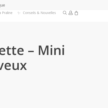
que
0
search
account
✨
a Praline
Conseils & Nouvelles
tte – Mini
eveux