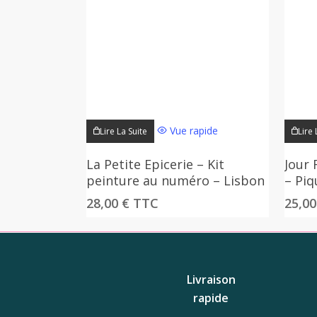
Vue rapide
Lire La Suite
Lire 
La Petite Epicerie – Kit
Jour 
peinture au numéro – Lisbon
– Piq
28,00
€
TTC
25,0
Livraison
rapide