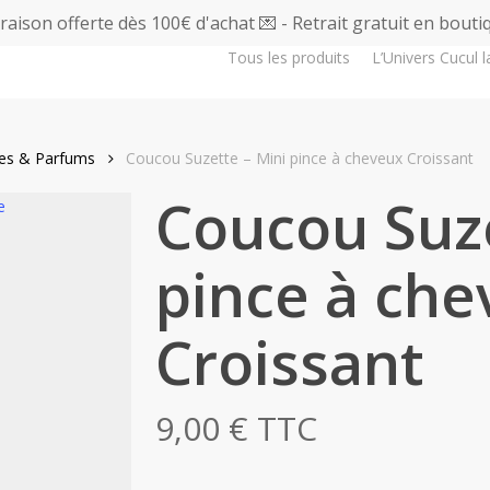
vraison offerte dès 100€ d'achat 💌 - Retrait gratuit en bouti
Tous les produits
L’Univers Cucul l
res & Parfums
Coucou Suzette – Mini pince à cheveux Croissant
Coucou Suze
pince à ch
Croissant
9,00
€
TTC