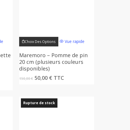
Ce
de
Vue rapide
Choix Des Options
produit
a
iette
Maremoro – Pomme de pin
plusieurs
20 cm (plusieurs couleurs
variations.
disponibles)
Les
Le
Le
50,00
€
TTC
150,00
€
options
prix
prix
initial
actuel
peuvent
était :
est :
être
150,00 €.
50,00 €.
Rupture de stock
choisies
sur
la
page