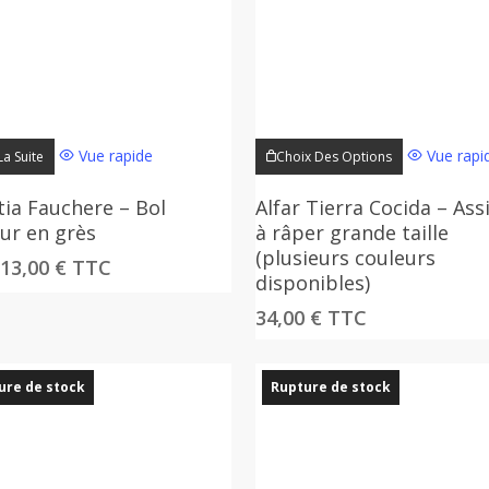
Ce
Vue rapide
Vue rapi
La Suite
Choix Des Options
produit
a
tia Fauchere – Bol
Alfar Tierra Cocida – Ass
plusieurs
ur en grès
à râper grande taille
variations.
(plusieurs couleurs
Le
Le
13,00
€
TTC
disponibles)
Les
prix
prix
options
initial
actuel
34,00
€
TTC
était :
est :
peuvent
27,00 €.
13,00 €.
être
ure de stock
Rupture de stock
choisies
sur
la
page