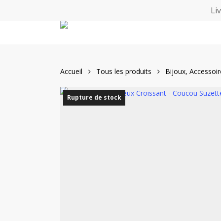
Skip
Li
to
main
content
Accueil
Tous les produits
Bijoux, Accessoi
Rupture de stock