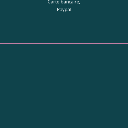
Carte bancaire,
Paypal
tique
Adresse de la boutiq
10 Galerie du Nord,
31250 Revel
Pour les mots doux…