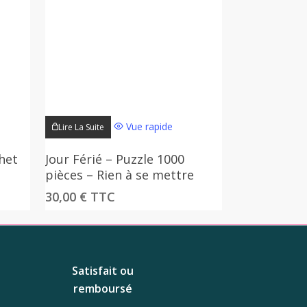
du
produit
Vue rapide
Lire La Suite
chet
Jour Férié – Puzzle 1000
pièces – Rien à se mettre
30,00
€
TTC
Satisfait ou
remboursé