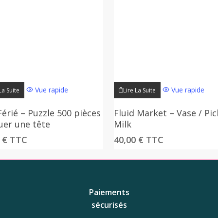
du
produit
Vue rapide
Vue rapide
La Suite
Lire La Suite
Férié – Puzzle 500 pièces
Fluid Market – Vase / Pi
uer une tête
Milk
0
€
TTC
40,00
€
TTC
Paiements
sécurisés