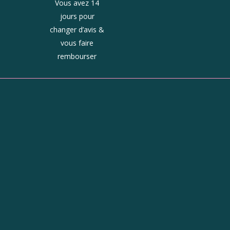
Vous avez 14
jours pour
changer d’avis &
vous faire
rembourser
ue
Horaires
Du mardi au jeudi :
10h - 13h et 14h - 19h
Le vendredi : 10h - 19h
Le samedi : 9h30 - 19h
On est aussi ici !