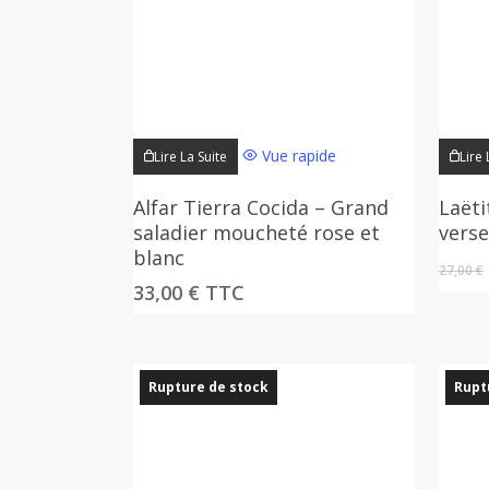
Vue rapide
Lire La Suite
Lire 
Alfar Tierra Cocida – Grand
Laëti
saladier moucheté rose et
verse
blanc
27,00
€
33,00
€
TTC
Rupture de stock
Rupt