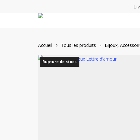
Skip
Li
to
main
content
Accueil
Tous les produits
Bijoux, Accessoi
Rupture de stock