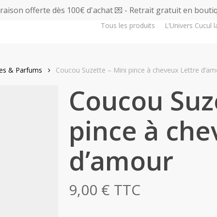
vraison offerte dès 100€ d'achat 💌 - Retrait gratuit en bouti
Tous les produits
L’Univers Cucul l
res & Parfums
Coucou Suzette – Mini pince à cheveux Lettre d’am
Coucou Suze
pince à che
d’amour
9,00
€
TTC