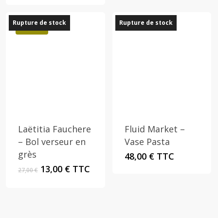
était :
est :
200,00 €.
80,00 €.
Rupture de stock
Rupture de stock
Promo !
Laëtitia Fauchere
Fluid Market –
– Bol verseur en
Vase Pasta
grès
48,00
€
TTC
Le
Le
13,00
€
TTC
27,00
€
prix
prix
initial
actuel
était :
est :
27,00 €.
13,00 €.