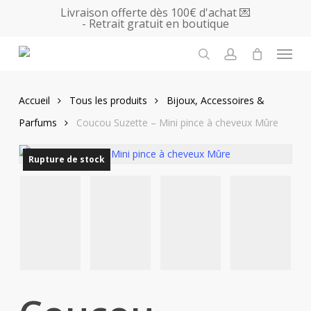
Skip
Livraison offerte dès 100€ d'achat 💌
- Retrait gratuit en boutique
to
main
Menu
content
search
account
Accueil
Tous les produits
Bijoux, Accessoires &
Parfums
Coucou Suzette – Mini pince à cheveux Mûre
Rupture de stock