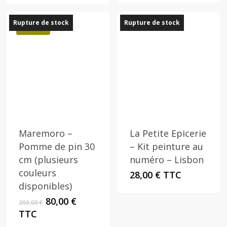
initial
actuel
était :
est :
Rupture de stock
Rupture de stock
15,00 €.
10,50 €.
Promo !
Maremoro –
La Petite Epicerie
Pomme de pin 30
– Kit peinture au
cm (plusieurs
numéro – Lisbon
couleurs
28,00
€
TTC
disponibles)
Le
Le
80,00
€
200,00
€
prix
prix
TTC
initial
actuel