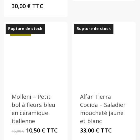
30,00
€
TTC
Rupture de stock
Rupture de stock
Promo !
Molleni – Petit
Alfar Tierra
bol à fleurs bleu
Cocida – Saladier
en céramique
moucheté jaune
italienne
et blanc
Le
Le
10,50
€
TTC
33,00
€
TTC
15,00
€
prix
prix