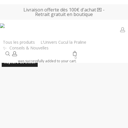
Skip
Livraison offerte dès 100€ d'achat 💌 -
to
Retrait gratuit en boutique
main
content
a
Accueil
Tous les produits
Bijoux, Accessoires & Parfums
Coucou
Tous les produits
L’Univers Cucul la Praline
✨
Conseils & Nouvelles
Suzette – Pince à cheveux Étoile de mer
search
account
0
was successfully added to your cart.
Rupture de stock