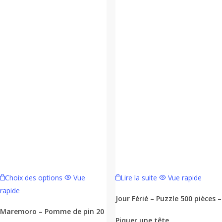
Ce
Choix des options
Vue
Lire la suite
Vue rapide
produit
rapide
a
Jour Férié – Puzzle 500 pièces –
plusieurs
Maremoro – Pomme de pin 20
Piquer une tête
variations.