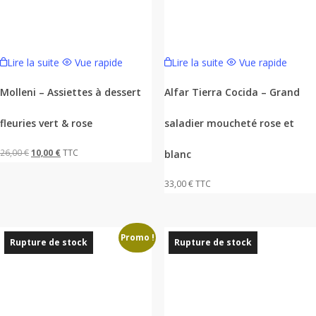
Lire la suite
Vue rapide
Lire la suite
Vue rapide
Molleni – Assiettes à dessert
Alfar Tierra Cocida – Grand
fleuries vert & rose
saladier moucheté rose et
Le
Le
26,00
€
10,00
€
TTC
blanc
prix
prix
33,00
€
TTC
initial
actuel
était :
est :
26,00 €.
10,00 €.
Promo !
Rupture de stock
Rupture de stock