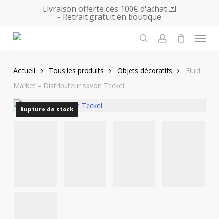
Skip
Livraison offerte dès 100€ d'achat 💌
- Retrait gratuit en boutique
to
main
Menu
content
search
account
Accueil
Tous les produits
Objets décoratifs
Fluid
Market – Distributeur savon Teckel
Rupture de stock