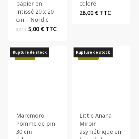
papier en
coloré
intissé 20 x 20
28,00
€
TTC
cm – Nordic
Le
Le
5,00
€
TTC
8,00
€
prix
prix
initial
actuel
était :
est :
Rupture de stock
Rupture de stock
8,00 €.
5,00 €.
Promo !
Promo !
Maremoro –
Little Anana –
Pomme de pin
Miroir
30 cm
asymétrique en