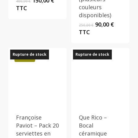
Le
Le
150,00
€
400,00
€
prix
prix
couleurs
TTC
initial
actuel
disponibles)
était :
est :
Le
Le
90,00
€
250,00
€
400,00 €.
150,00 €.
prix
prix
TTC
initial
actuel
était :
est :
250,00 €.
90,00 €.
Rupture de stock
Rupture de stock
Promo !
Françoise
Que Rico –
Paviot – Pack 20
Bocal
serviettes en
céramique