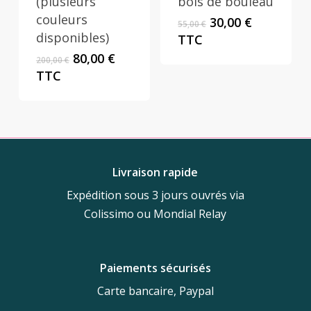
(plusieurs
bois de bouleau
couleurs
Le
Le
30,00
€
55,00
€
prix
prix
disponibles)
TTC
initial
actuel
Le
Le
80,00
€
200,00
€
était :
est :
prix
prix
TTC
55,00 €.
30,00 €.
initial
actuel
était :
est :
200,00 €.
80,00 €.
Livraison rapide
Expédition sous 3 jours ouvrés via
Colissimo ou Mondial Relay
Paiements sécurisés
Carte bancaire, Paypal