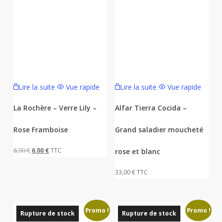
Lire la suite
Vue rapide
Lire la suite
Vue rapide
La Rochère – Verre Lily –
Alfar Tierra Cocida –
Rose Framboise
Grand saladier moucheté
Le
Le
8,90
€
6,00
€
TTC
rose et blanc
prix
prix
33,00
€
TTC
initial
actuel
était :
est :
8,90 €.
6,00 €.
Promo !
Promo !
Rupture de stock
Rupture de stock