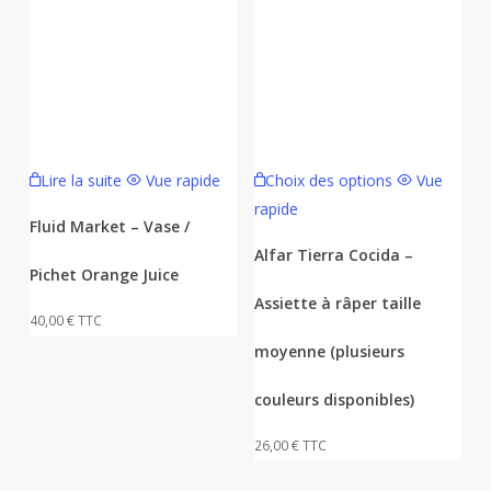
Ce
Lire la suite
Vue rapide
Choix des options
Vue
produit
rapide
a
Fluid Market – Vase /
plusieurs
Alfar Tierra Cocida –
Pichet Orange Juice
variations.
Assiette à râper taille
Les
40,00
€
TTC
options
moyenne (plusieurs
peuvent
être
couleurs disponibles)
choisies
26,00
€
TTC
sur
la