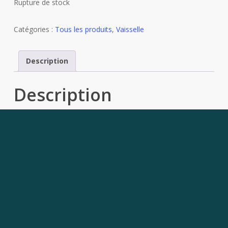
Rupture de stock
Catégories :
Tous les produits
,
Vaisselle
Description
Description
Quels sont les atouts du mug
Carotte de Fluid Market ?
Son design
, bien sûr ! Avec sa carotte orange vif que