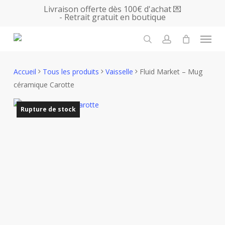
Skip
Livraison offerte dès 100€ d'achat 💌
- Retrait gratuit en boutique
to
main
Menu
content
search
account
Accueil
Tous les produits
Vaisselle
Fluid Market – Mug
céramique Carotte
Rupture de stock