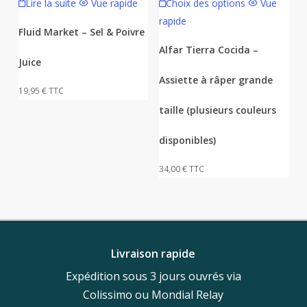
Lire la suite
Vue rapide
Choix des options
Vue
produit
rapide
a
Fluid Market – Sel & Poivre
plusieurs
Alfar Tierra Cocida –
Juice
variations.
Assiette à râper grande
Les
19,95
€
TTC
options
taille (plusieurs couleurs
peuvent
être
disponibles)
choisies
34,00
€
TTC
sur
la
page
du
produit
Livraison rapide
Expédition sous 3 jours ouvrés via
Colissimo ou Mondial Relay