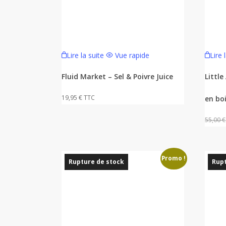
Lire la suite
Vue rapide
Lire 
Fluid Market – Sel & Poivre Juice
Littl
19,95
€
TTC
en bo
55,00
€
Promo !
Rupture de stock
Rupt