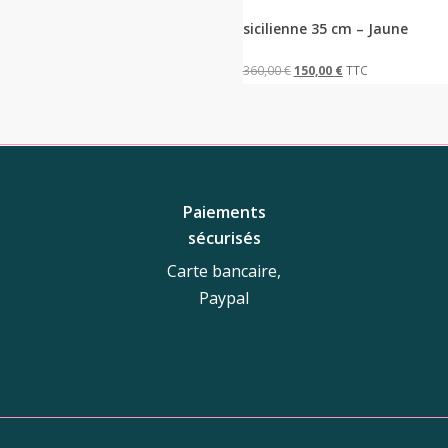
sicilienne 35 cm – Jaune
Le
Le
360,00
€
150,00
€
TTC
prix
prix
initial
actuel
était :
est :
360,00 €.
150,00 €.
Paiements
sécurisés
Carte bancaire,
Paypal