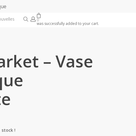
que
search
account
ouvelles
0
was successfully added to your cart.
arket – Vase
que
te
 stock !