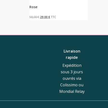
Rose
Le
Le
58,00
€
29,00
€
TTC
prix
prix
initial
actuel
était :
est :
58,00 €.
29,00 €.
Livraison
rapide
Expédition
sous 3 jours
ouvrés via
Colissimo ou
Mondial Relay