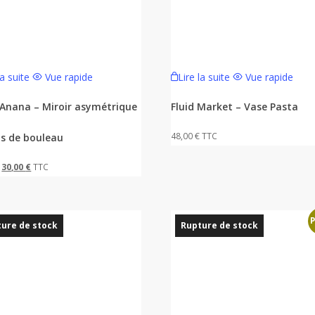
la suite
Vue rapide
Lire la suite
Vue rapide
e Anana – Miroir asymétrique
Fluid Market – Vase Pasta
48,00
€
TTC
is de bouleau
Le
Le
30,00
€
TTC
prix
prix
initial
actuel
P
était :
est :
ure de stock
Rupture de stock
55,00 €.
30,00 €.