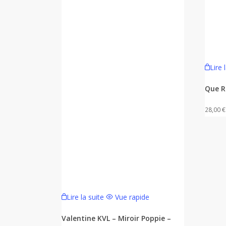
Lire 
Que R
28,00
€
Lire la suite
Vue rapide
Valentine KVL – Miroir Poppie –