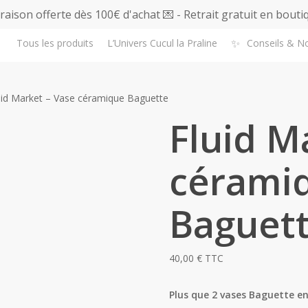
vraison offerte dès 100€ d'achat 💌 - Retrait gratuit en bouti
✨
Tous les produits
L’Univers Cucul la Praline
Conseils & N
uid Market – Vase céramique Baguette
Fluid M
cérami
Baguet
40,00
€
TTC
Plus que 2 vases Baguette en