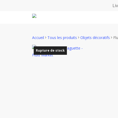
Skip
Li
to
main
content
Accueil
Tous les produits
Objets décoratifs
Fl
Rupture de stock