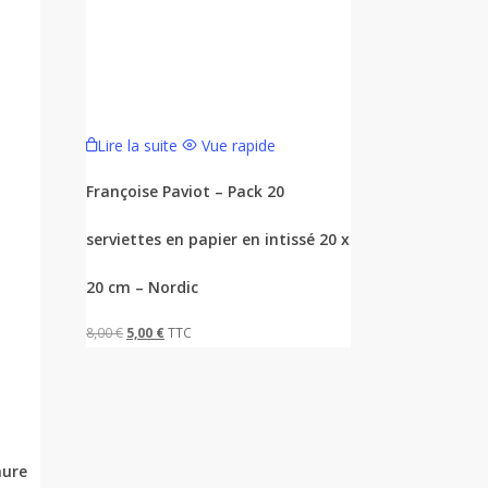
Lire la suite
Vue rapide
Françoise Paviot – Pack 20
serviettes en papier en intissé 20 x
20 cm – Nordic
Le
Le
8,00
€
5,00
€
TTC
prix
prix
initial
actuel
était :
est :
8,00 €.
5,00 €.
aure