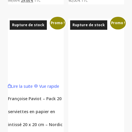
Le
Le
58,00
€
29,00
€
TTC
40,00
€
TTC
prix
prix
initial
actuel
Promo !
Promo !
était :
est :
Rupture de stock
Rupture de stock
58,00 €.
29,00 €.
Lire la suite
Vue rapide
Françoise Paviot – Pack 20
serviettes en papier en
intissé 20 x 20 cm – Nordic