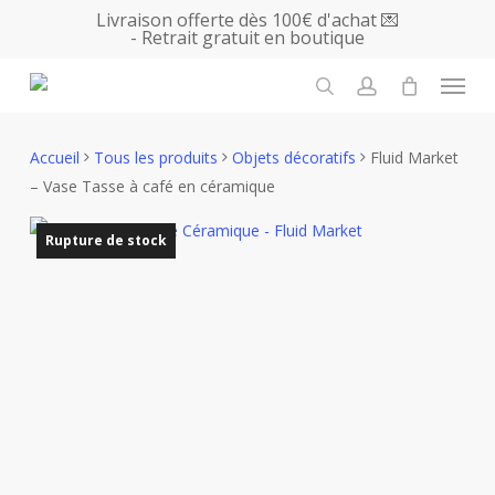
Skip
Livraison offerte dès 100€ d'achat 💌
- Retrait gratuit en boutique
to
main
Menu
content
search
account
Accueil
Tous les produits
Objets décoratifs
Fluid Market
– Vase Tasse à café en céramique
Rupture de stock