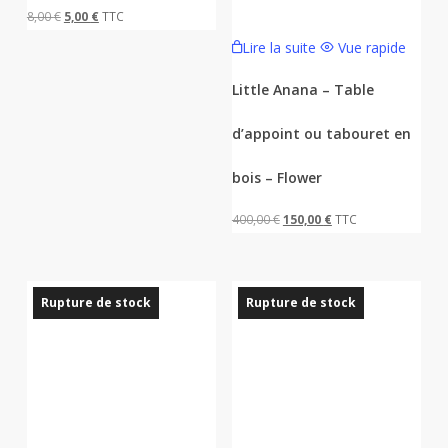
Le
Le
8,00
€
5,00
€
TTC
prix
prix
Lire la suite
Vue rapide
initial
actuel
Little Anana – Table
était :
est :
8,00 €.
5,00 €.
d’appoint ou tabouret en
bois – Flower
Le
Le
400,00
€
150,00
€
TTC
prix
prix
initial
actuel
était :
est :
Rupture de stock
Rupture de stock
400,00 €.
150,00 €.