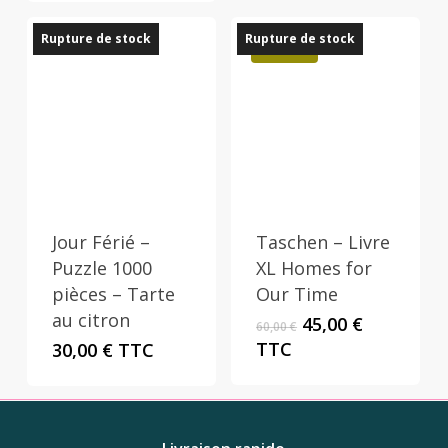
Rupture de stock
Rupture de stock
Promo !
Jour Férié –
Taschen – Livre
Puzzle 1000
XL Homes for
pièces – Tarte
Our Time
au citron
Le
Le
45,00
€
60,00
€
prix
prix
TTC
30,00
€
TTC
initial
actuel
était :
est :
60,00 €.
45,00 €.