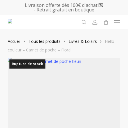
Skip
Livraison offerte dès 100€ d'achat 💌
- Retrait gratuit en boutique
to
main
Menu
content
search
account
Accueil
Tous les produits
Livres & Loisirs
Hello
couleur – Carnet de poche – Floral
Rupture de stock