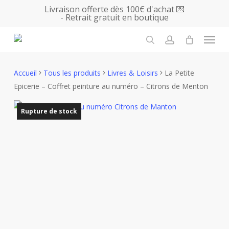
Skip
Livraison offerte dès 100€ d'achat 💌
- Retrait gratuit en boutique
to
main
Menu
content
search
account
Accueil
Tous les produits
Livres & Loisirs
La Petite
Epicerie – Coffret peinture au numéro – Citrons de Menton
Rupture de stock