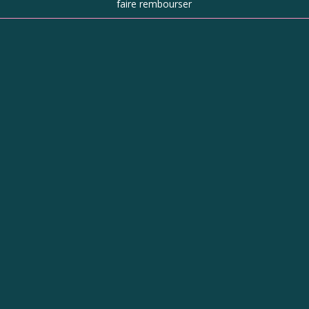
faire rembourser
Boutique
d’objets de
caractère à
Revel
Objets avec une histoire : vaisselle,