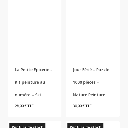
La Petite Epicerie –
Jour Férié – Puzzle
Kit peinture au
1000 pièces –
numéro – Ski
Nature Peinture
28,00
€
TTC
30,00
€
TTC
Rupture de stock
Rupture de stock