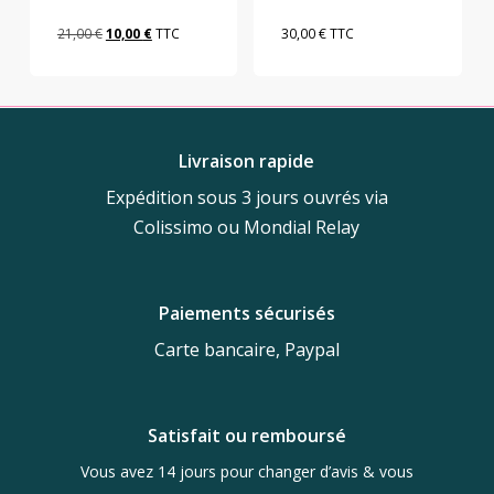
Le
Le
21,00
€
10,00
€
TTC
30,00
€
TTC
prix
prix
initial
actuel
était :
est :
21,00 €.
10,00 €.
Livraison rapide
Expédition sous 3 jours ouvrés via
Colissimo ou Mondial Relay
Paiements sécurisés
Carte bancaire, Paypal
Satisfait ou remboursé
Vous avez 14 jours pour changer d’avis & vous