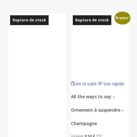
Promo !
Rupture de stock
Rupture de stock
Lire la suite
Vue rapide
All the ways to say –
Ornement à suspendre –
Champagne
Le
Le
17,00
€
9,50
€
TTC