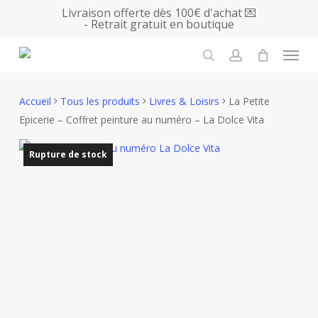
Skip
Livraison offerte dès 100€ d'achat 💌
- Retrait gratuit en boutique
to
main
Menu
content
search
account
Accueil
Tous les produits
Livres & Loisirs
La Petite
Epicerie – Coffret peinture au numéro – La Dolce Vita
Rupture de stock