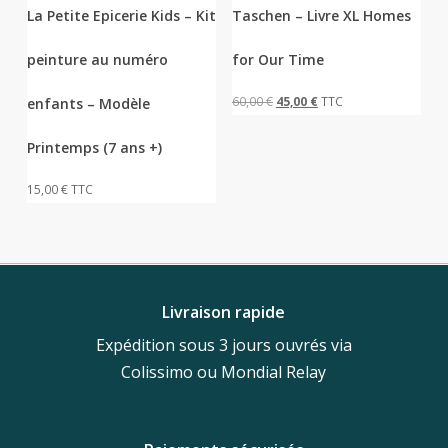
La Petite Epicerie Kids – Kit
Taschen – Livre XL Homes
peinture au numéro
for Our Time
Le
Le
60,00
€
45,00
€
TTC
enfants – Modèle
prix
prix
Printemps (7 ans +)
initial
actuel
était :
est :
15,00
€
TTC
60,00 €.
45,00 €.
Livraison rapide
Expédition sous 3 jours ouvrés via
Colissimo ou Mondial Relay