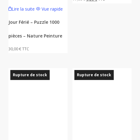
prix
prix
Lire la suite
Vue rapide
initial
actuel
Jour Férié – Puzzle 1000
était :
est :
17,00 €.
9,50 €.
pièces – Nature Peinture
30,00
€
TTC
Rupture de stock
Rupture de stock