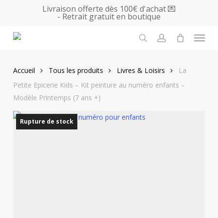
Skip
Livraison offerte dès 100€ d'achat 💌
- Retrait gratuit en boutique
to
main
Menu
content
search
account
Accueil
Tous les produits
Livres & Loisirs
La
Petite Epicerie Kids – Kit peinture au numéro enfants –
Modèle Printemps (7 ans +)
Rupture de stock