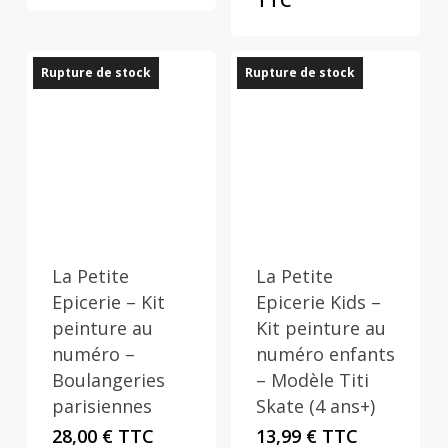
TTC
initial
actuel
était :
est :
21,00 €.
10,00 €.
Rupture de stock
Rupture de stock
La Petite
La Petite
Epicerie – Kit
Epicerie Kids –
peinture au
Kit peinture au
numéro –
numéro enfants
Boulangeries
– Modèle Titi
parisiennes
Skate (4 ans+)
28,00
€
TTC
13,99
€
TTC