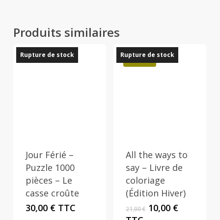
Produits similaires
Rupture de stock
Rupture de stock
Promo !
Jour Férié –
All the ways to
Puzzle 1000
say – Livre de
pièces – Le
coloriage
casse croûte
(Édition Hiver)
Le
Le
30,00
€
TTC
10,00
€
21,00
€
prix
prix