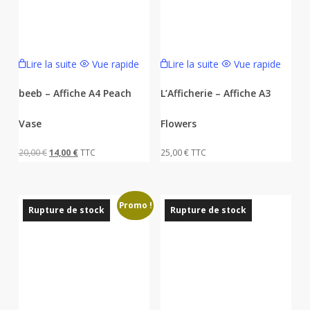
Lire la suite
Vue rapide
Lire la suite
Vue rapide
beeb – Affiche A4 Peach
L’Afficherie – Affiche A3
Vase
Flowers
Le
Le
20,00
€
14,00
€
TTC
25,00
€
TTC
prix
prix
initial
actuel
Promo !
était :
est :
Rupture de stock
Rupture de stock
20,00 €.
14,00 €.