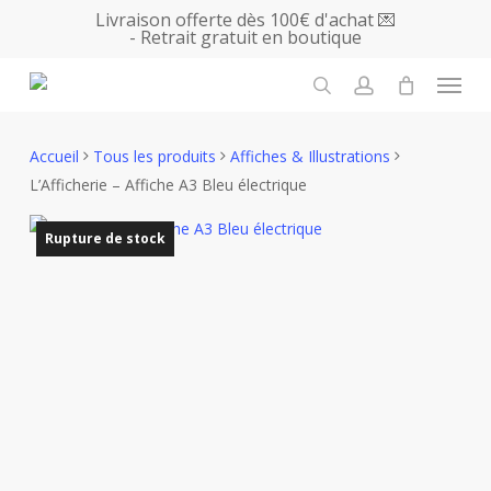
Skip
Livraison offerte dès 100€ d'achat 💌
- Retrait gratuit en boutique
to
main
Menu
content
search
account
Accueil
Tous les produits
Affiches & Illustrations
L’Afficherie – Affiche A3 Bleu électrique
Rupture de stock