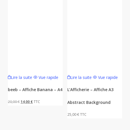
Lire la suite
Vue rapide
Lire la suite
Vue rapide
beeb – Affiche Banana – A4
L’Afficherie – Affiche A3
Le
Le
20,00
€
14,00
€
TTC
Abstract Background
prix
prix
25,00
€
TTC
initial
actuel
était :
est :