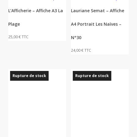
L’Afficherie – Affiche A3 La
Lauriane Semat – Affiche
Plage
A4 Portrait Les Naïves –
25,00
€
TTC
N°30
24,00
€
TTC
Rupture de stock
Rupture de stock