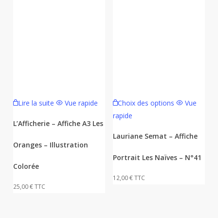
Ce
Lire la suite
Vue rapide
Choix des options
Vue
produit
rapide
a
L’Afficherie – Affiche A3 Les
plusieurs
Lauriane Semat – Affiche
Oranges – Illustration
variations.
Portrait Les Naïves – N°41
Les
Colorée
options
12,00
€
TTC
peuvent
25,00
€
TTC
être
choisies