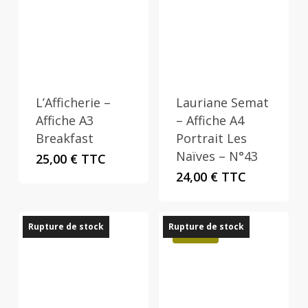
L’Afficherie –
Lauriane Semat
Affiche A3
– Affiche A4
Breakfast
Portrait Les
Naïves – N°43
25,00
€
TTC
24,00
€
TTC
Rupture de stock
Rupture de stock
Promo !