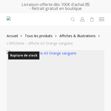
Skip
Livraison offerte dès 100€ d'achat 💌
- Retrait gratuit en boutique
to
main
Menu
content
search
account
Accueil
Tous les produits
Affiches & Illustrations
L’Afficherie – Affiche A3 Orange sanguine
Rupture de stock