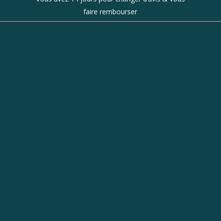
faire rembourser
Boutique
d’objets de
caractère à
Revel