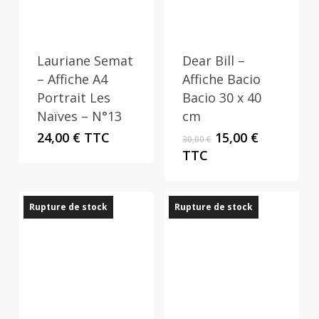
Lauriane Semat
Dear Bill –
– Affiche A4
Affiche Bacio
Portrait Les
Bacio 30 x 40
Naïves – N°13
cm
Le
Le
24,00
€
TTC
15,00
€
30,00
€
prix
prix
TTC
initial
actuel
était :
est :
30,00 €.
15,00 €.
Rupture de stock
Rupture de stock