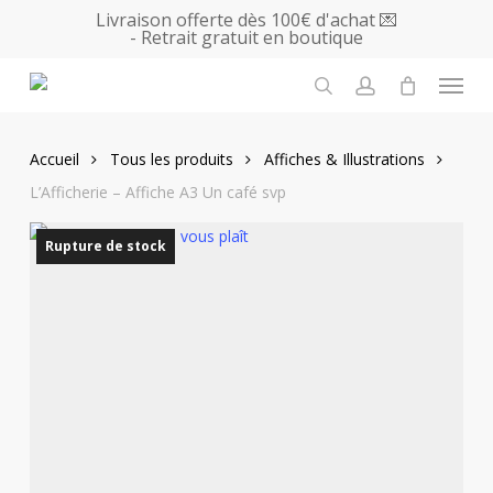
Skip
Livraison offerte dès 100€ d'achat 💌
- Retrait gratuit en boutique
to
main
Menu
content
search
account
Accueil
Tous les produits
Affiches & Illustrations
L’Afficherie – Affiche A3 Un café svp
Rupture de stock