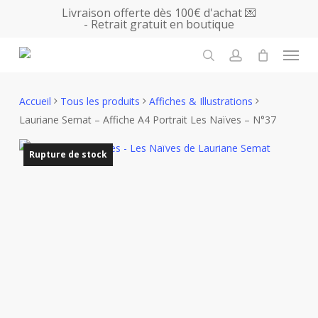
Skip
Livraison offerte dès 100€ d'achat 💌
- Retrait gratuit en boutique
to
main
Menu
content
search
account
Accueil
Tous les produits
Affiches & Illustrations
Lauriane Semat – Affiche A4 Portrait Les Naïves – N°37
Rupture de stock