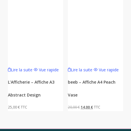
Lire la suite
Vue rapide
Lire la suite
Vue rapide
L’Afficherie – Affiche A3
beeb – Affiche A4 Peach
Abstract Design
Vase
Le
Le
25,00
€
TTC
20,00
€
14,00
€
TTC
prix
prix
initial
actuel
était :
est :