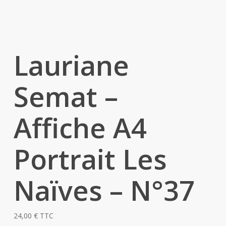
Lauriane
Semat –
Affiche A4
Portrait Les
Naïves – N°37
24,00
€
TTC