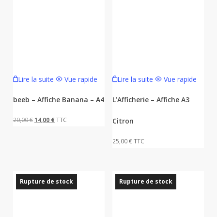
Lire la suite
Vue rapide
Lire la suite
Vue rapide
beeb – Affiche Banana – A4
L’Afficherie – Affiche A3
Le
Le
20,00
€
14,00
€
TTC
Citron
prix
prix
25,00
€
TTC
initial
actuel
était :
est :
20,00 €.
14,00 €.
Rupture de stock
Rupture de stock