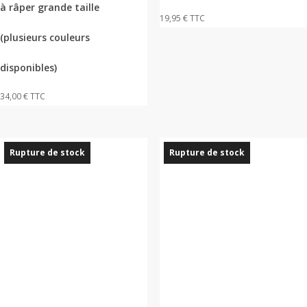
à râper grande taille
Les
19,95
€
TTC
options
(plusieurs couleurs
peuvent
être
disponibles)
choisies
34,00
€
TTC
sur
la
page
du
Rupture de stock
Rupture de stock
produit