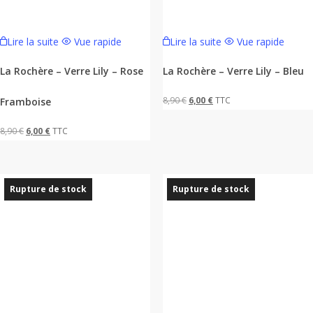
Lire la suite
Vue rapide
Lire la suite
Vue rapide
La Rochère – Verre Lily – Rose
La Rochère – Verre Lily – Bleu
Le
Le
8,90
€
6,00
€
TTC
Framboise
prix
prix
Le
Le
8,90
€
6,00
€
TTC
initial
actuel
prix
prix
était :
est :
initial
actuel
8,90 €.
6,00 €.
était :
est :
Rupture de stock
Rupture de stock
8,90 €.
6,00 €.