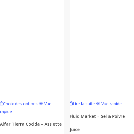
Ce
Choix des options
Vue
Lire la suite
Vue rapide
produit
rapide
a
Fluid Market – Sel & Poivre
plusieurs
Alfar Tierra Cocida – Assiette
Juice
variations.