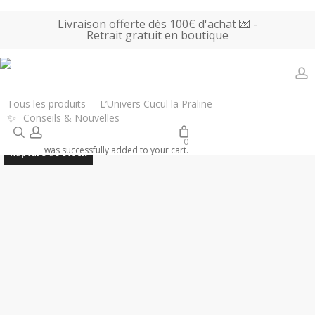
Skip
Livraison offerte dès 100€ d'achat 💌 -
to
Retrait gratuit en boutique
main
content
a
Accueil
Tous les produits
Vaisselle
Que Rico – Assiette à Dessert
Tous les produits
L’Univers Cucul la Praline
✨
Conseils & Nouvelles
Céramique Diego – Bon app
search
account
0
was successfully added to your cart.
Rupture de stock