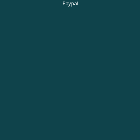
Paypal
Adresse de la
boutique