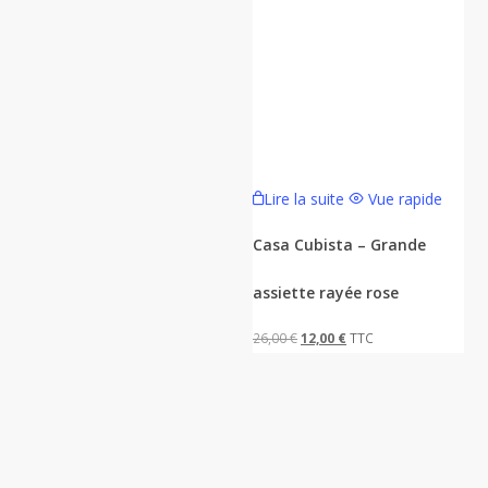
Lire la suite
Vue rapide
Casa Cubista – Grande
assiette rayée rose
Le
Le
26,00
€
12,00
€
TTC
prix
prix
initial
actuel
était :
est :
26,00 €.
12,00 €.