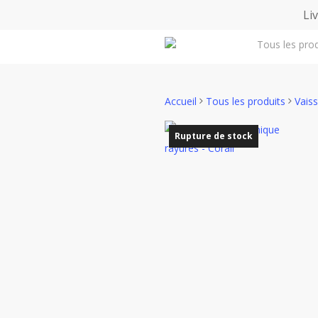
Skip
Li
to
Tous les prod
main
content
Accueil
Tous les produits
Vaiss
Rupture de stock