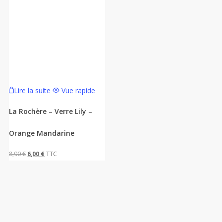
Lire la suite
Vue rapide
La Rochère – Verre Lily –
Orange Mandarine
Le
Le
8,90
€
6,00
€
TTC
prix
prix
initial
actuel
était :
est :
8,90 €.
6,00 €.