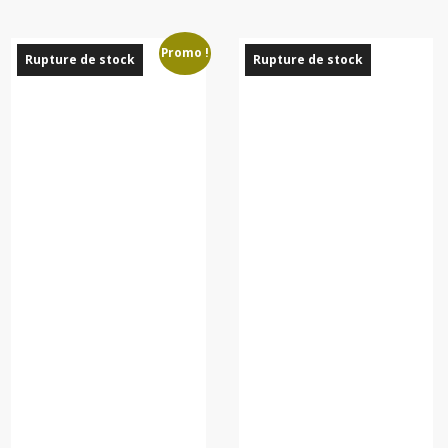
la
page
Promo !
du
Rupture de stock
Rupture de stock
produit