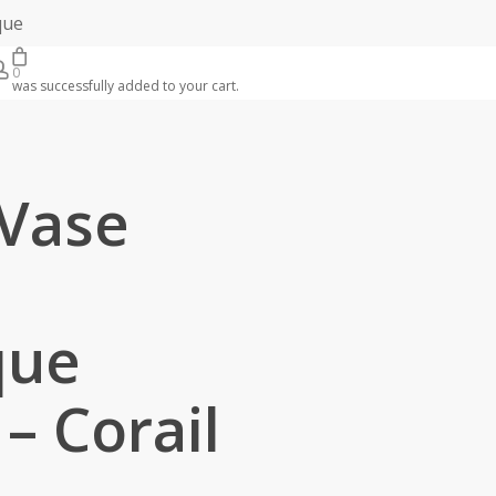
que
earch
account
0
was successfully added to your cart.
Vase
que
– Corail