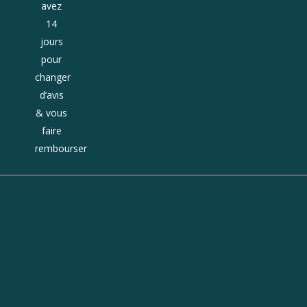
avez
14
jours
pour
changer
d’avis
& vous
faire
rembourser
Horaires
Du mardi au jeudi :
10h - 13h et 14h - 19h