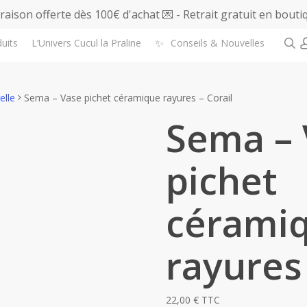
vraison offerte dès 100€ d'achat 💌 - Retrait gratuit en bouti
s
✨
uits
L’Univers Cucul la Praline
Conseils & Nouvelles
elle
Sema – Vase pichet céramique rayures – Corail
Sema – 
pichet
cérami
rayures 
22,00
€
TTC