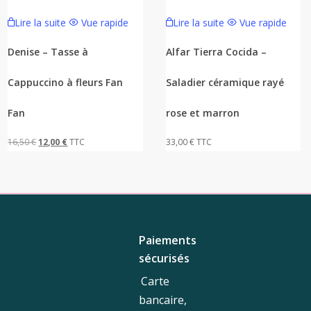
Lire la suite
Vue rapide
Lire la suite
Vue rapide
Denise – Tasse à
Alfar Tierra Cocida –
Cappuccino à fleurs Fan
Saladier céramique rayé
Fan
rose et marron
Le
Le
16,50
€
12,00
€
TTC
33,00
€
TTC
prix
prix
initial
actuel
était :
est :
16,50 €.
12,00 €.
Paiements
sécurisés
Carte
bancaire,