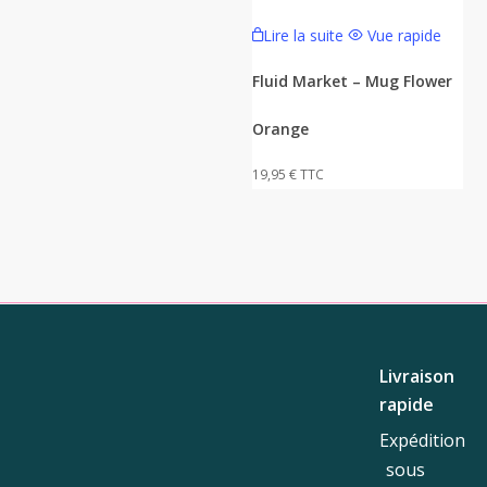
Lire la suite
Vue rapide
Fluid Market – Mug Flower
Orange
19,95
€
TTC
Livraison
rapide
Expédition
sous