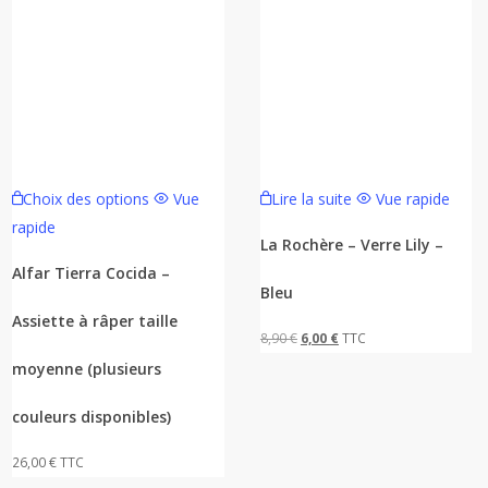
Ce
Choix des options
Vue
Lire la suite
Vue rapide
produit
rapide
a
La Rochère – Verre Lily –
plusieurs
Alfar Tierra Cocida –
Bleu
variations.
Assiette à râper taille
Les
Le
Le
8,90
€
6,00
€
TTC
options
prix
prix
moyenne (plusieurs
peuvent
initial
actuel
être
couleurs disponibles)
était :
est :
choisies
8,90 €.
6,00 €.
26,00
€
TTC
sur