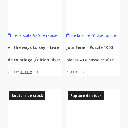
Lire la suite
Vue rapide
Lire la suite
Vue rapide
All the ways to say – Livre
Jour Férié – Puzzle 1000
de coloriage (Édition Hiver)
pièces – Le casse croûte
Le
Le
21,00
€
10,00
€
TTC
30,00
€
TTC
prix
prix
initial
actuel
était :
est :
Rupture de stock
Rupture de stock
21,00 €.
10,00 €.