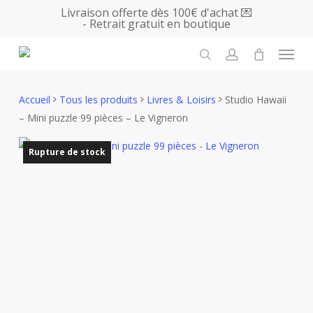
Skip
Livraison offerte dès 100€ d'achat 💌
- Retrait gratuit en boutique
to
main
Menu
content
search
account
Accueil
Tous les produits
Livres & Loisirs
Studio Hawaii
– Mini puzzle 99 pièces – Le Vigneron
Rupture de stock