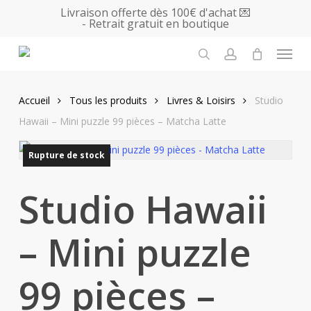
Skip
Livraison offerte dès 100€ d'achat 💌
- Retrait gratuit en boutique
to
main
Menu
content
search
account
Accueil
Tous les produits
Livres & Loisirs
Studio
Hawaii – Mini puzzle 99 pièces – Matcha Latte
Rupture de stock
Studio Hawaii
– Mini puzzle
99 pièces –