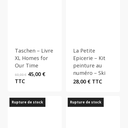
Taschen – Livre
La Petite
XL Homes for
Epicerie – Kit
Our Time
peinture au
numéro – Ski
Le
Le
45,00
€
60,00
€
prix
prix
TTC
28,00
€
TTC
initial
actuel
était :
est :
60,00 €.
45,00 €.
Rupture de stock
Rupture de stock