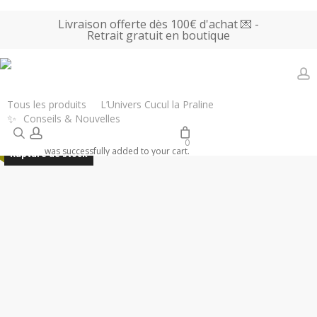
Skip
Livraison offerte dès 100€ d'achat 💌 -
to
Retrait gratuit en boutique
main
content
a
Accueil
Tous les produits
Objets décoratifs
Valentine KVL –
Tous les produits
L’Univers Cucul la Praline
✨
Conseils & Nouvelles
Miroir Poppie – Rose
search
account
0
Promo !
was successfully added to your cart.
Rupture de stock