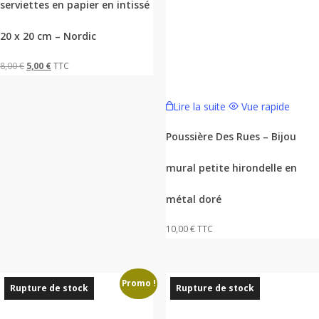
serviettes en papier en intissé
20 x 20 cm – Nordic
Le
Le
8,00
€
5,00
€
TTC
prix
prix
initial
actuel
Lire la suite
Vue rapide
était :
est :
Poussière Des Rues – Bijou
8,00 €.
5,00 €.
mural petite hirondelle en
métal doré
10,00
€
TTC
Promo !
Rupture de stock
Rupture de stock