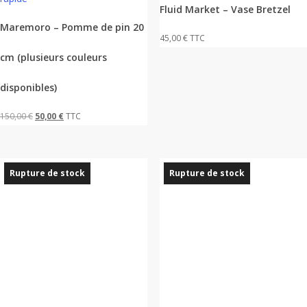
a
Fluid Market – Vase Bretzel
plusieurs
Maremoro – Pomme de pin 20
45,00
€
TTC
variations.
cm (plusieurs couleurs
Les
options
disponibles)
peuvent
être
Le
Le
150,00
€
50,00
€
TTC
choisies
prix
prix
sur
initial
actuel
la
était :
est :
Rupture de stock
Rupture de stock
page
150,00 €.
50,00 €.
du
produit