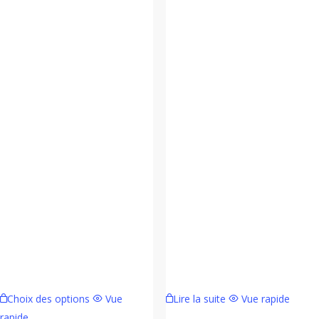
Ce
Choix des options
Vue
Lire la suite
Vue rapide
produit
rapide