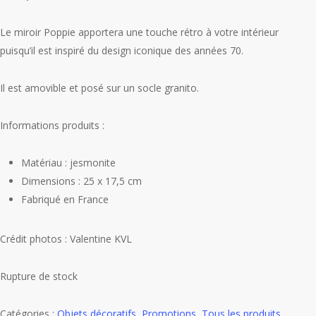
était :
est :
58,00 €.
29,00 €.
Le miroir Poppie apportera une touche rétro à votre intérieur
puisqu’il est inspiré du design iconique des années 70.
Il est amovible et posé sur un socle granito.
Informations produits :
Matériau : jesmonite
Dimensions : 25 x 17,5 cm
Fabriqué en France
Crédit photos : Valentine KVL
Rupture de stock
Catégories :
Objets décoratifs
,
Promotions
,
Tous les produits