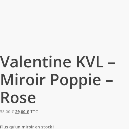
Valentine KVL –
Miroir Poppie –
Rose
Le
Le
58,00
€
29,00
€
TTC
prix
prix
initial
actuel
Plus qu’un miroir en stock !