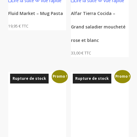
Lire la suite
Vue rapide
Lire la suite
Vue rapide
Fluid Market – Mug Pasta
Alfar Tierra Cocida –
19,95
€
TTC
Grand saladier moucheté
rose et blanc
33,00
€
TTC
Promo !
Promo !
Rupture de stock
Rupture de stock