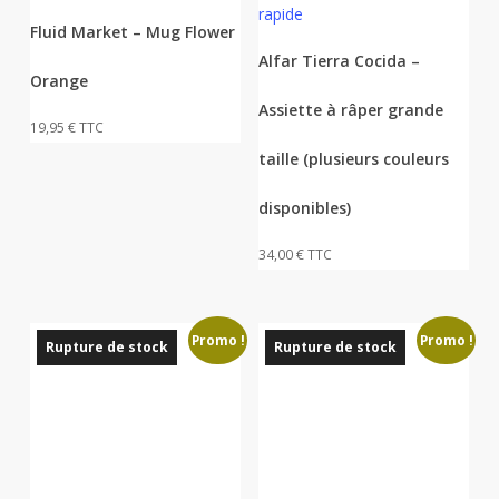
rapide
a
Fluid Market – Mug Flower
plusieurs
Alfar Tierra Cocida –
Orange
variations.
Assiette à râper grande
Les
19,95
€
TTC
options
taille (plusieurs couleurs
peuvent
être
disponibles)
choisies
34,00
€
TTC
sur
la
page
Promo !
Promo !
du
Rupture de stock
Rupture de stock
produit