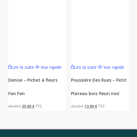
Lire la suite
Vue rapide
Lire la suite
Vue rapide
Denise – Pichet à fleurs
Poussière Des Rues – Petit
Fan Fan
Plateau bois fleuri noir
Le
Le
Le
Le
49,00
€
35,00
€
TTC
25,00
€
13,00
€
TTC
prix
prix
prix
prix
initial
actuel
initial
actuel
était :
est :
était :
est :