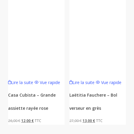
Lire la suite
Vue rapide
Lire la suite
Vue rapide
Casa Cubista – Grande
Laëtitia Fauchere – Bol
assiette rayée rose
verseur en grès
Le
Le
Le
Le
26,00
€
12,00
€
TTC
27,00
€
13,00
€
TTC
prix
prix
prix
prix