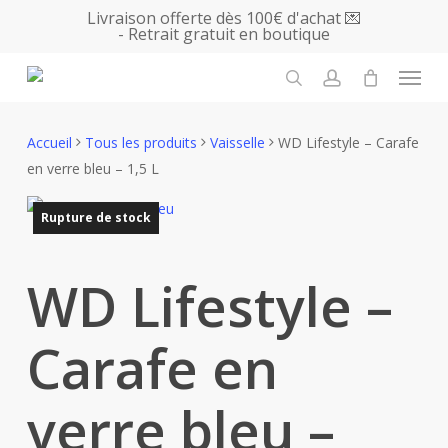
Skip
Livraison offerte dès 100€ d'achat 💌
- Retrait gratuit en boutique
to
main
Menu
content
search
account
Accueil
Tous les produits
Vaisselle
WD Lifestyle – Carafe
en verre bleu – 1,5 L
Rupture de stock
WD Lifestyle –
Carafe en
verre bleu –