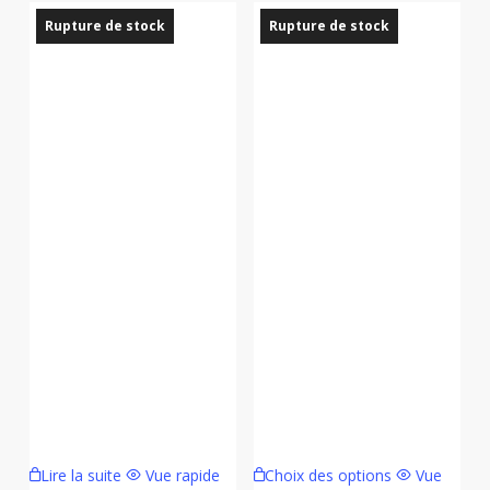
Rupture de stock
Rupture de stock
Ce
Lire la suite
Vue rapide
Choix des options
Vue
produit