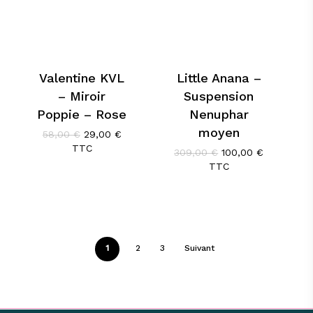
Valentine KVL
Little Anana –
– Miroir
Suspension
Poppie – Rose
Nenuphar
moyen
Le
Le
58,00
€
29,00
€
prix
prix
TTC
Le
Le
309,00
€
100,00
€
initial
actuel
prix
prix
TTC
était :
est :
initial
actuel
58,00 €.
29,00 €.
était :
est :
309,00 €.
100,00 €.
1
2
3
Suivant