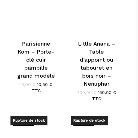
Parisienne
Little Anana –
Kom – Porte-
Table
clé cuir
d’appoint ou
pampille
tabouret en
grand modèle
bois noir –
Nenuphar
Le
Le
15,00
€
10,50
€
prix
prix
TTC
Le
Le
400,00
€
150,00
€
initial
actuel
prix
prix
TTC
était :
est :
initial
actuel
15,00 €.
10,50 €.
était :
est :
400,00 €.
150,00 €.
Rupture de stock
Rupture de stock
Promo !
Promo !