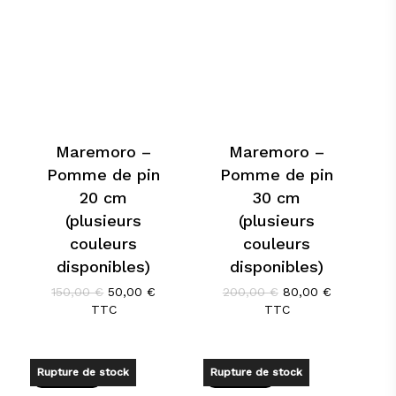
Maremoro –
Maremoro –
Pomme de pin
Pomme de pin
20 cm
30 cm
(plusieurs
(plusieurs
couleurs
couleurs
disponibles)
disponibles)
Le
Le
Le
Le
150,00
€
50,00
€
200,00
€
80,00
€
prix
prix
prix
prix
TTC
TTC
initial
actuel
initial
actuel
était :
est :
était :
est :
150,00 €.
50,00 €.
200,00 €.
80,00 €.
Rupture de stock
Rupture de stock
Promo !
Promo !