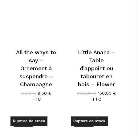
All the ways to
Little Anana –
say –
Table
Ornement à
d’appoint ou
suspendre –
tabouret en
Champagne
bois – Flower
Le
Le
Le
Le
17,00
€
9,50
€
400,00
€
150,00
€
prix
prix
prix
prix
TTC
TTC
initial
actuel
initial
actuel
était :
est :
était :
est :
17,00 €.
9,50 €.
400,00 €.
150,00 €.
Rupture de stock
Rupture de stock
Promo !
Promo !