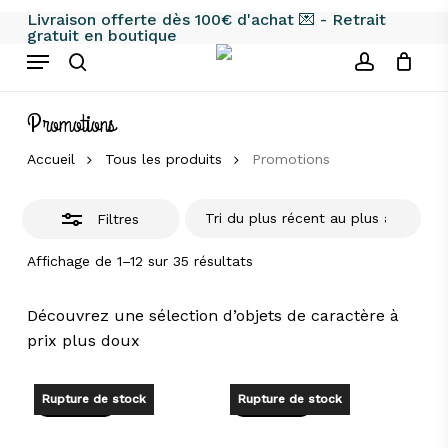
Skip
Livraison offerte dès 100€ d'achat 💌 - Retrait
gratuit en boutique
to
Fermer
Menu
main
les
search
account
content
filtres
Promotions
Accueil
Tous les produits
Promotions
Filtres
Trié
Affichage de 1–12 sur 35 résultats
du
plus
récent
Découvrez une sélection d’objets de caractère à
au
prix plus doux
plus
ancien
Rupture de stock
Rupture de stock
Promo !
Promo !