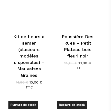
Kit de fleurs à
Poussière Des
semer
Rues – Petit
(plusieurs
Plateau bois
modèles
fleuri noir
disponibles) –
Le
Le
25,00
€
13,00
€
prix
prix
TTC
Mauvaises
initial
actuel
Graines
était :
est :
25,00 €.
13,00 €.
Le
Le
14,90
€
10,00
€
prix
prix
TTC
initial
actuel
était :
est :
14,90 €.
10,00 €.
Rupture de stock
Rupture de stock
Promo !
Promo !