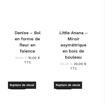
Denise – Bol
Little Anana –
en forme de
Miroir
fleur en
asymétrique
faïence
en bois de
bouleau
Le
Le
18,00
€
10,00
€
prix
prix
TTC
Le
Le
55,00
€
30,00
€
initial
actuel
prix
prix
TTC
était :
est :
initial
actuel
18,00 €.
10,00 €.
était :
est :
55,00 €.
30,00 €.
Rupture de stock
Rupture de stock
Promo !
Promo !