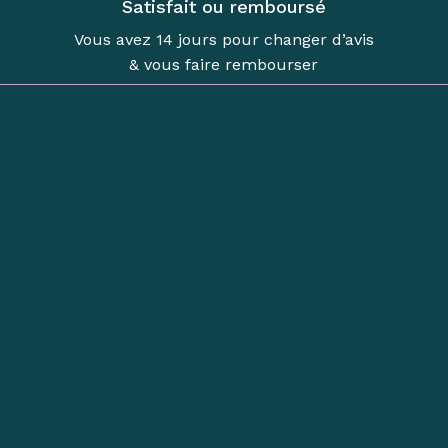
Satisfait ou remboursé
Vous avez 14 jours pour changer d’avis
& vous faire rembourser
Boutique d’objets de
caractère
à Revel
Objets avec une histoire : vaisselle,
illustrations, bougies, objets décoratifs,
luminaires, beaux livres...