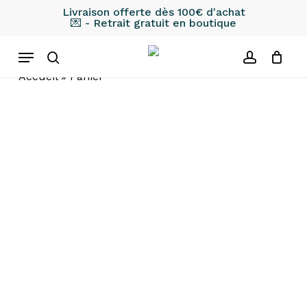
Skip
Livraison offerte dès 100€ d'achat
💌 - Retrait gratuit en boutique
to
main
Menu
content
search
account
Accueil
»
Panier