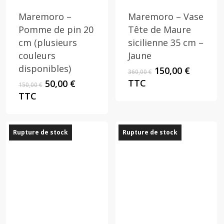
Maremoro –
Maremoro – Vase
Pomme de pin 20
Tête de Maure
cm (plusieurs
sicilienne 35 cm –
couleurs
Jaune
disponibles)
Le
Le
150,00
€
360,00
€
prix
prix
Le
Le
TTC
50,00
€
150,00
€
initial
actuel
prix
prix
TTC
était :
est :
initial
actuel
360,00 €.
150,00 €
était :
est :
150,00 €.
50,00 €.
Rupture de stock
Rupture de stock