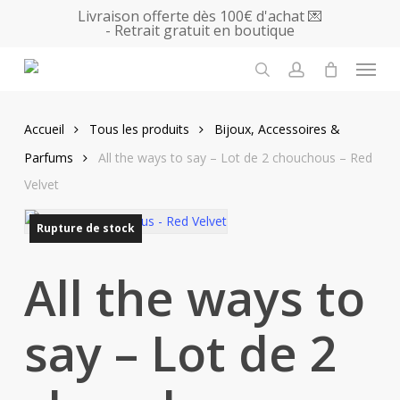
Skip
Livraison offerte dès 100€ d'achat 💌
- Retrait gratuit en boutique
to
main
Menu
content
search
account
Accueil
Tous les produits
Bijoux, Accessoires &
Parfums
All the ways to say – Lot de 2 chouchous – Red
Velvet
Rupture de stock
All the ways to
say – Lot de 2