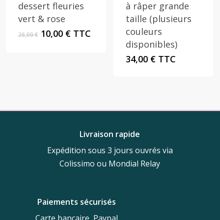
dessert fleuries
à râper grande
vert & rose
taille (plusieurs
couleurs
Le
Le
10,00
€
TTC
26,00
€
prix
prix
disponibles)
initial
actuel
34,00
€
TTC
était :
est :
26,00 €.
10,00 €.
Livraison rapide
Expédition sous 3 jours ouvrés via
Colissimo ou Mondial Relay
Paiements sécurisés
Carte bancaire, Paypal