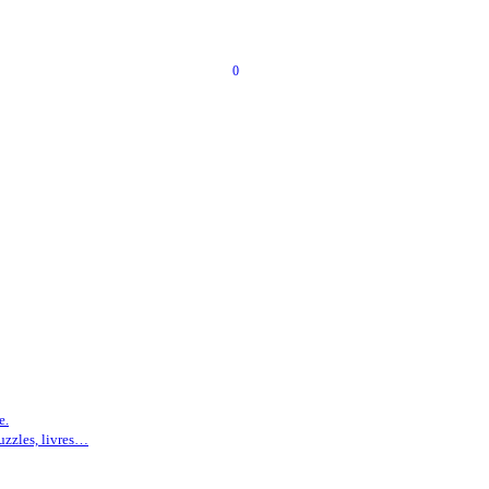
0
e.
puzzles, livres…