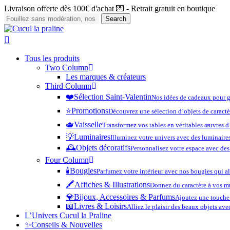
Skip
Livraison offerte dès 100€ d'achat 💌 - Retrait gratuit en boutique
to
Search
main
Close
content
Search
search
account
Menu
Tous les produits
Two Column
Les marques & créateurs
Third Column
❤️​
Sélection Saint-Valentin
Nos idées de cadeaux pour g
⭐️
Promotions
Découvrez une sélection d’objets de caractè
🫖
Vaisselle
Transformez vos tables en véritables œuvres d’
💡
Luminaires
Illuminez votre univers avec des luminaires
🕰️
Objets décoratifs
Personnalisez votre espace avec des 
Four Column
🕯️
Bougies
Parfumez votre intérieur avec nos bougies qui a
🖍️
Affiches & Illustrations
Donnez du caractère à vos mu
💎
Bijoux, Accessoires & Parfums
Ajoutez une touche 
📖
Livres & Loisirs
Alliez le plaisir des beaux objets av
L’Univers Cucul la Praline
✨
Conseils & Nouvelles