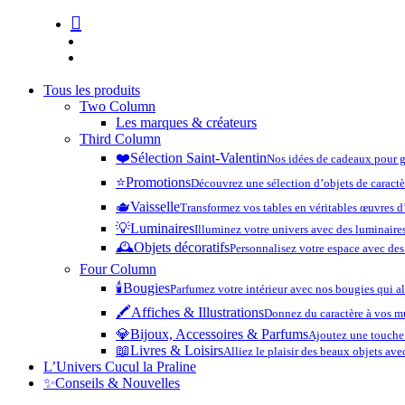
search
account
Tous les produits
Two Column
Les marques & créateurs
Third Column
❤️​
Sélection Saint-Valentin
Nos idées de cadeaux pour g
⭐️
Promotions
Découvrez une sélection d’objets de caractè
🫖
Vaisselle
Transformez vos tables en véritables œuvres d’
💡
Luminaires
Illuminez votre univers avec des luminaires
🕰️
Objets décoratifs
Personnalisez votre espace avec des 
Four Column
🕯️
Bougies
Parfumez votre intérieur avec nos bougies qui a
🖍️
Affiches & Illustrations
Donnez du caractère à vos mu
💎
Bijoux, Accessoires & Parfums
Ajoutez une touche 
📖
Livres & Loisirs
Alliez le plaisir des beaux objets av
L’Univers Cucul la Praline
✨
Conseils & Nouvelles