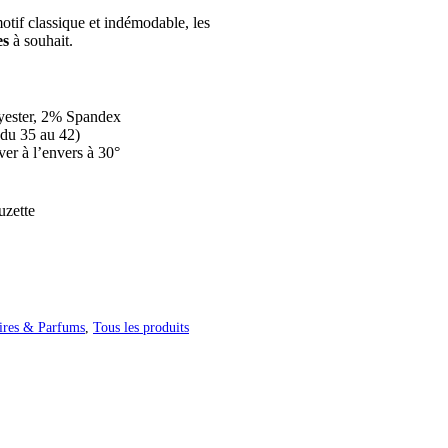
otif classique et indémodable, les
es
à souhait.
yester, 2% Spandex
(du 35 au 42)
ver à l’envers à 30°
uzette
oires & Parfums
,
Tous les produits