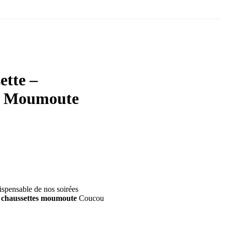
ette –
s Moumoute
ispensable de nos soirées
s
chaussettes moumoute
Coucou