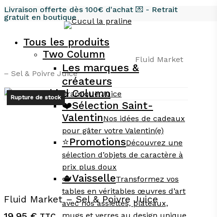
Skip
Livraison offerte dès 100€ d'achat 💌 - Retrait
gratuit en boutique
to
main
Tous les produits
content
Two Column
Accueil
Tous les produits
Vaisselle
Fluid Market
Les marques &
– Sel & Poivre Juice
créateurs
Third Column
Rupture de stock
❤️​
Sélection Saint-
Valentin
Nos idées de cadeaux
pour gâter votre Valentin(e)
⭐️
Promotions
Découvrez une
sélection d’objets de caractère à
prix plus doux
🫖
Vaisselle
Transformez vos
tables en véritables œuvres d’art
Fluid Market – Sel & Poivre Juice
avec nos assiettes, plateaux,
19,95
€
mugs et verres au design unique.
TTC