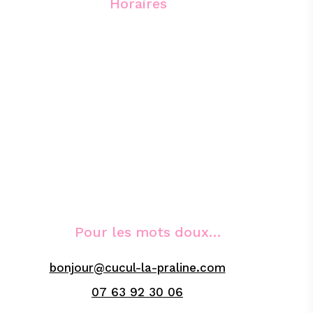
Horaires
Du mardi au jeudi :
10h - 13h et 14h - 19h
Le vendredi : 10h - 19h
Le samedi : 9h30 - 19h
Pour les mots doux…
bonjour@cucul-la-praline.com
07 63 92 30 06