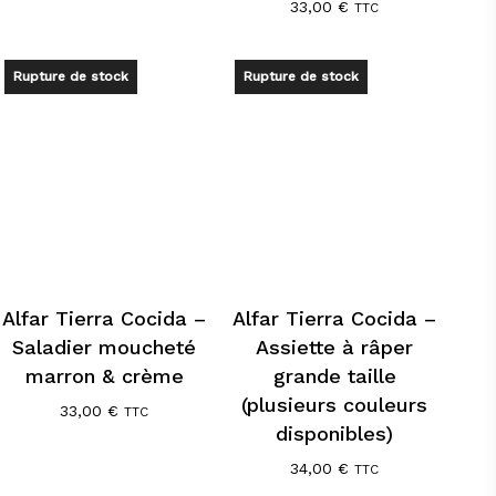
33,00
€
TTC
initial
actuel
était :
est :
8,90 €.
6,00 €.
Rupture de stock
Rupture de stock
Alfar Tierra Cocida –
Alfar Tierra Cocida –
Saladier moucheté
Assiette à râper
marron & crème
grande taille
(plusieurs couleurs
33,00
€
TTC
disponibles)
34,00
€
TTC