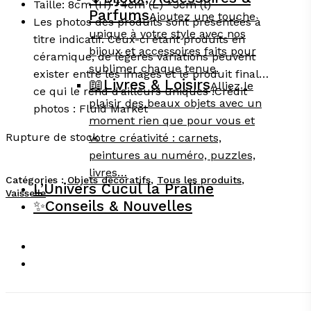
Taille: 8cm (H) *4cm (L) *3cm (l)
Parfums
Ajoutez une touche
Les photos des produits sont présentées à
unique à votre style avec nos
titre indicatif. Ceux-ci étant produits en
bijoux et accessoires faits pour
céramique, de légères variations peuvent
sublimer chaque tenue.
exister entre les images et le produit final…
📖
Livres & Loisirs
Alliez le
ce qui le rend d’ailleurs uniques !Crédit
plaisir des beaux objets avec un
photos : Fluid Market
moment rien que pour vous et
Rupture de stock
votre créativité : carnets,
peintures au numéro, puzzles,
livres…
Catégories :
Objets décoratifs
,
Tous les produits
,
L’Univers Cucul la Praline
Vaisselle
✨
Conseils & Nouvelles
facebook
instagram