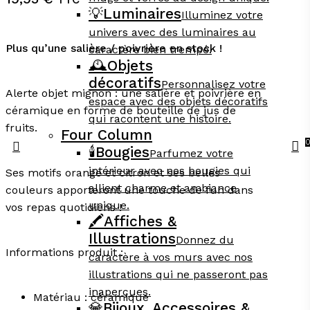
💡
Luminaires
Illuminez votre
univers avec des luminaires au
Plus qu’une salière / poivrière en stock !
caractère bien trempé.
🕰️
Objets
décoratifs
Personnalisez votre
Alerte objet mignon : une salière et poivrière en
espace avec des objets décoratifs
céramique en forme de bouteille de jus de
qui racontent une histoire.
fruits.
Four Column
search
🕯️
Bougies
Parfumez votre
Menu
acc
intérieur avec nos bougies qui
Ses motifs orange et citron et ses belles
allient charme et ambiance
couleurs apporteront une touche de fun dans
unique.
vos repas quotidiens !
🖍️
Affiches &
Illustrations
Donnez du
Informations produit :
caractère à vos murs avec nos
illustrations qui ne passeront pas
inaperçues.
Matériau : céramique
💎
Bijoux, Accessoires &