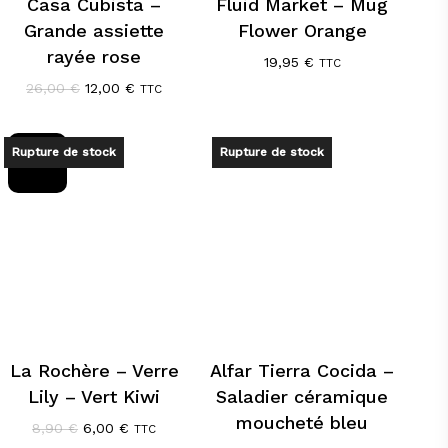
Casa Cubista –
Fluid Market – Mug
Grande assiette
Flower Orange
rayée rose
19,95
€
TTC
Le
Le
26,00
€
12,00
€
TTC
prix
prix
initial
actuel
était :
est :
Promo !
Rupture de stock
Rupture de stock
26,00 €.
12,00 €.
La Rochère – Verre
Alfar Tierra Cocida –
Lily – Vert Kiwi
Saladier céramique
moucheté bleu
Le
Le
8,90
€
6,00
€
TTC
prix
prix