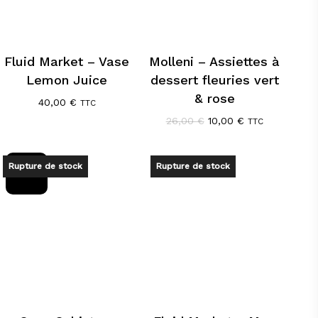
Fluid Market – Vase
Molleni – Assiettes à
Lemon Juice
dessert fleuries vert
& rose
40,00
€
TTC
Le
Le
26,00
€
10,00
€
TTC
prix
prix
initial
actuel
était :
est :
Promo !
Rupture de stock
Rupture de stock
26,00 €.
10,00 €.