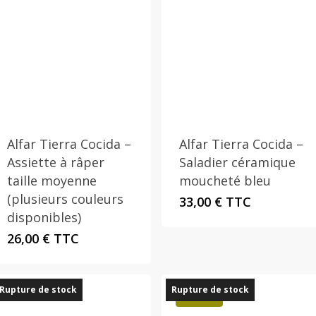
Alfar Tierra Cocida –
Alfar Tierra Cocida –
Assiette à râper
Saladier céramique
taille moyenne
moucheté bleu
(plusieurs couleurs
33,00
€
TTC
disponibles)
26,00
€
TTC
Rupture de stock
Rupture de stock
Promo !