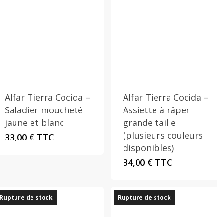
Alfar Tierra Cocida –
Alfar Tierra Cocida –
Saladier moucheté
Assiette à râper
jaune et blanc
grande taille
(plusieurs couleurs
33,00
€
TTC
disponibles)
34,00
€
TTC
Rupture de stock
Rupture de stock