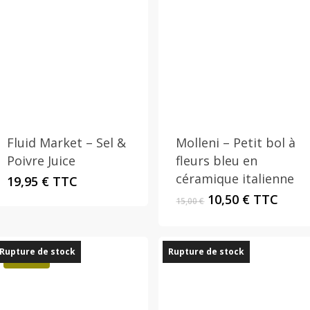
Fluid Market – Sel &
Molleni – Petit bol à
Poivre Juice
fleurs bleu en
céramique italienne
19,95
€
TTC
Le
Le
10,50
€
TTC
15,00
€
prix
prix
initial
actuel
était :
est :
Rupture de stock
Rupture de stock
15,00 €.
10,50 €.
Promo !