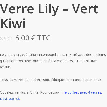
Verre Lily – Vert
Kiwi
Le
Le
6,00
€
TTC
8,90
€
prix
prix
initial
actuel
Le verre « Lily », à l’allure intemporelle, est revisité avec des couleurs
était :
est :
qui apporteront une touche de fun à vos tables, ici un vert kiwi
8,90 €.
6,00 €.
acidulé.
Tous les verres La Rochère sont fabriqués en France depuis 1475.
Gobelets vendus à l’unité. Pour découvrir
le coffret avec 4 verres,
c’est par ici.