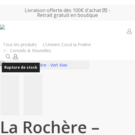
Skip
Livraison offerte dès 100€ d'achat 💌 -
to
Retrait gratuit en boutique
main
content
a
Accueil
Tous les produits
Promotions
La Rochère – Verre
Tous les produits
L’Univers Cucul la Praline
✨
Conseils & Nouvelles
Lily – Vert Kiwi
search
account
Rupture de stock
La Rochère –