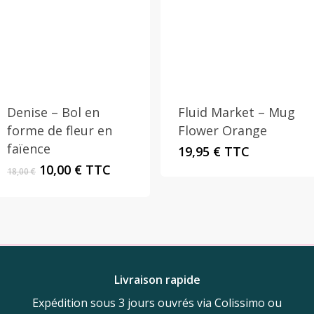
Denise – Bol en
Fluid Market – Mug
forme de fleur en
Flower Orange
faïence
19,95
€
TTC
Le
Le
10,00
€
TTC
18,00
€
prix
prix
initial
actuel
était :
est :
18,00 €.
10,00 €.
Livraison rapide
Expédition sous 3 jours ouvrés via Colissimo ou