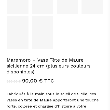
Maremoro – Vase Tête de Maure
sicilienne 24 cm (plusieurs couleurs
disponibles)
Le
Le
90,00
€
TTC
250,00
€
prix
prix
initial
actuel
Fabriqués à la main sous le soleil de
Sicile
, ces
était :
est :
vases en
tête de Maure
apporteront une touche
250,00 €.
90,00 €.
forte, colorée et chargée d’histoire à votre