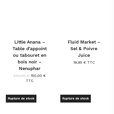
Little Anana –
Fluid Market –
Table d’appoint
Sel & Poivre
ou tabouret en
Juice
bois noir –
19,95
€
TTC
Nenuphar
Le
Le
400,00
€
150,00
€
prix
prix
TTC
initial
actuel
était :
est :
400,00 €.
150,00 €.
Rupture de stock
Rupture de stock