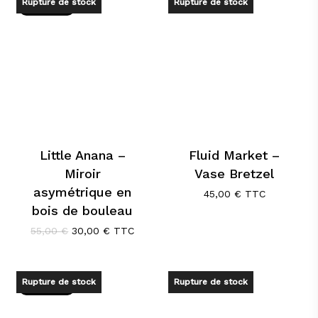
Rupture de stock
Rupture de stock
Promo !
Little Anana –
Fluid Market –
Miroir
Vase Bretzel
asymétrique en
45,00
€
TTC
bois de bouleau
Le
Le
55,00
€
30,00
€
TTC
prix
prix
initial
actuel
était :
est :
55,00 €.
30,00 €.
Rupture de stock
Rupture de stock
Promo !