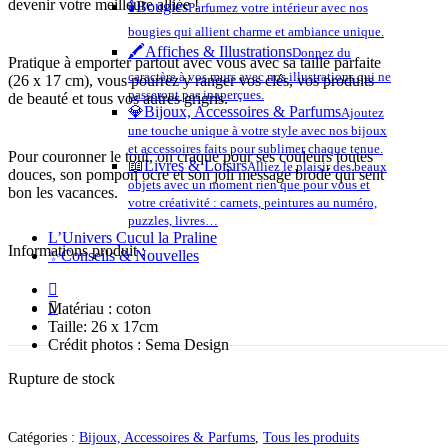
devenir votre meilleure alliée !
🕯️
Bougies
Parfumez votre intérieur avec nos
bougies qui allient charme et ambiance unique.
🖍️
Affiches & Illustrations
Donnez du
Pratique à emporter partout avec vous avec sa taille parfaite
caractère à vos murs avec nos illustrations qui ne
(26 x 17 cm), vous pourrez y ranger vos clés, vos produits
passeront pas inaperçues.
de beauté et tous vos autres grigris.
💎
Bijoux, Accessoires & Parfums
Ajoutez
une touche unique à votre style avec nos bijoux
et accessoires faits pour sublimer chaque tenue.
Pour couronner le tout, on craque pour ses couleurs toutes
📖
Livres & Loisirs
Alliez le plaisir des beaux
douces, son pompon ocre et son joli message brodé qui sent
objets avec un moment rien que pour vous et
bon les vacances.
votre créativité : carnets, peintures au numéro,
puzzles, livres…
L’Univers Cucul la Praline
Informations produit :
✨
Conseils & Nouvelles
facebook
instagram
Matériau : coton
Taille: 26 x 17cm
Crédit photos : Sema Design
Rupture de stock
Catégories :
Bijoux, Accessoires & Parfums
,
Tous les produits