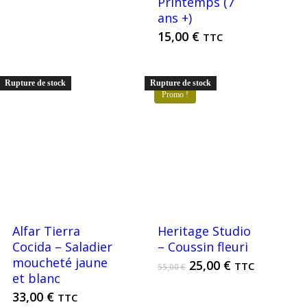
était :
est :
Printemps (7
80,00 €.
40,00 €.
ans +)
15,00
€
TTC
Rupture de stock
Rupture de stock
Promo !
Alfar Tierra
Heritage Studio
Cocida – Saladier
– Coussin fleuri
moucheté jaune
Le
Le
25,00
€
TTC
55,00
€
et blanc
prix
prix
initial
actuel
33,00
€
TTC