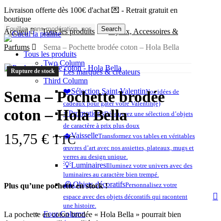
Skip
Livraison offerte dès 100€ d'achat 💌 - Retrait gratuit en
to
boutique
main
Search
Accueil
Tous les produits
Bijoux, Accessoires &
content
Close
Search
Parfums
Sema – Pochette brodée coton – Hola Bella
Tous les produits
Two Column
Rupture de stock
Les marques & créateurs
Third Column
❤️​
Sélection Saint-Valentin
Sema – Pochette brodée
Nos idées de
cadeaux pour gâter votre Valentin(e)
coton – Hola Bella
⭐️
Promotions
Découvrez une sélection d’objets
de caractère à prix plus doux
15,75
€
🫖
Vaisselle
Transformez vos tables en véritables
TTC
œuvres d’art avec nos assiettes, plateaux, mugs et
verres au design unique.
💡
Luminaires
Illuminez votre univers avec des
luminaires au caractère bien trempé.
🕰️
Objets décoratifs
Personnalisez votre
Plus qu’une pochette en stock !
s
espace avec des objets décoratifs qui racontent
a
une histoire.
Four Column
La pochette en coton brodée « Hola Bella » pourrait bien