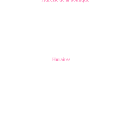
10 Galerie du Nord,
31250 Revel
Horaires
Du mardi au jeudi :
10h - 13h et 14h - 19h
Le vendredi : 10h - 19h
Le samedi : 9h30 - 19h