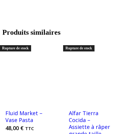
Produits similaires
Rupture de stock
Rupture de stock
Fluid Market –
Alfar Tierra
Vase Pasta
Cocida –
Assiette à râper
48,00
€
TTC
grande taille