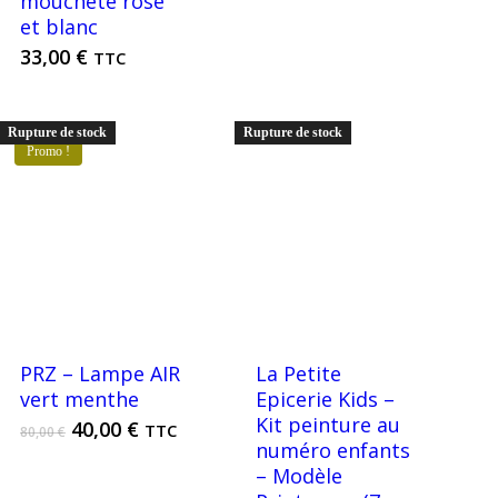
moucheté rose
et blanc
33,00
€
TTC
Rupture de stock
Rupture de stock
Promo !
PRZ – Lampe AIR
La Petite
vert menthe
Epicerie Kids –
Kit peinture au
Le
Le
40,00
€
TTC
80,00
€
numéro enfants
prix
prix
– Modèle
initial
actuel