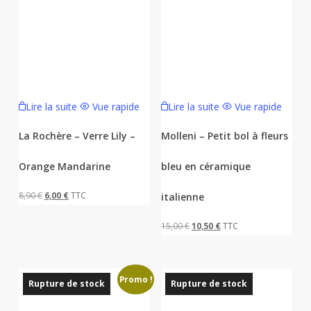
Lire la suite
Vue rapide
Lire la suite
Vue rapide
La Rochère – Verre Lily –
Molleni – Petit bol à fleurs
Orange Mandarine
bleu en céramique
Le
Le
8,90
€
6,00
€
TTC
italienne
prix
prix
Le
Le
15,00
€
10,50
€
TTC
initial
actuel
prix
prix
était :
est :
initial
actuel
8,90 €.
6,00 €.
Promo !
était :
est :
Rupture de stock
Rupture de stock
15,00 €.
10,50 €.