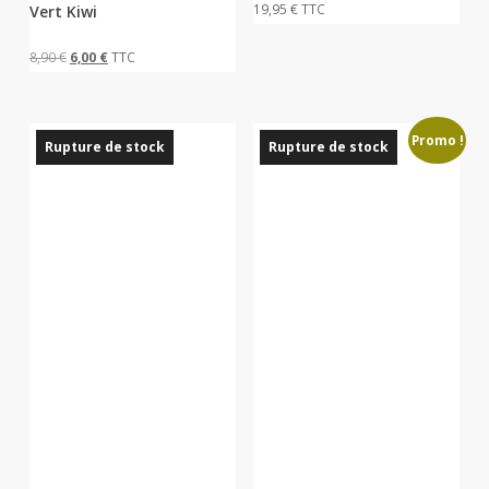
19,95
€
TTC
Vert Kiwi
Le
Le
8,90
€
6,00
€
TTC
prix
prix
initial
actuel
Promo !
était :
est :
Rupture de stock
Rupture de stock
8,90 €.
6,00 €.