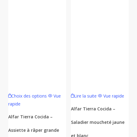
Ce
Choix des options
Vue
Lire la suite
Vue rapide
produit
rapide
a
Alfar Tierra Cocida –
plusieurs
Alfar Tierra Cocida –
Saladier moucheté jaune
variations.
Assiette à râper grande
Les
et blanc