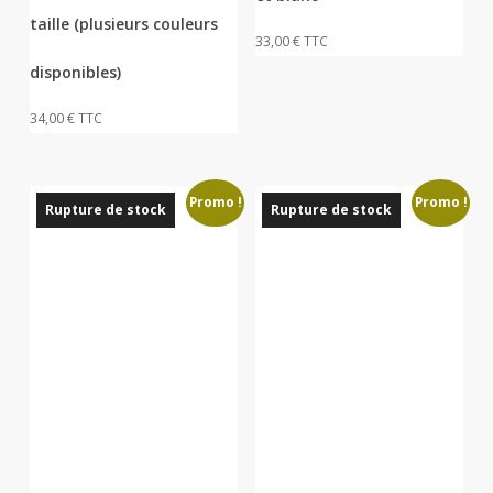
options
taille (plusieurs couleurs
peuvent
33,00
€
TTC
être
disponibles)
choisies
34,00
€
TTC
sur
la
page
Promo !
Promo !
du
Rupture de stock
Rupture de stock
produit