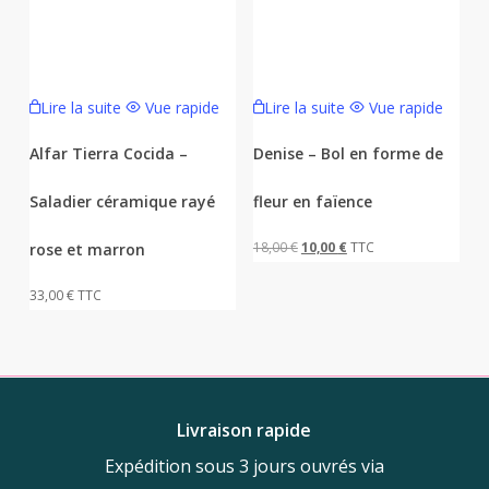
Lire la suite
Vue rapide
Lire la suite
Vue rapide
Alfar Tierra Cocida –
Denise – Bol en forme de
Saladier céramique rayé
fleur en faïence
Le
Le
18,00
€
10,00
€
TTC
rose et marron
prix
prix
33,00
€
TTC
initial
actuel
était :
est :
18,00 €.
10,00 €.
Livraison rapide
Expédition sous 3 jours ouvrés via