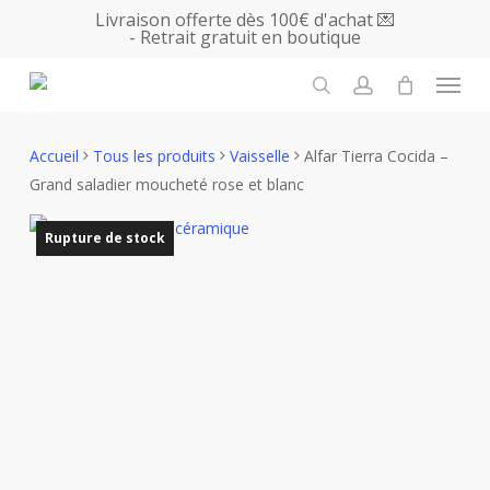
Skip
Livraison offerte dès 100€ d'achat 💌
- Retrait gratuit en boutique
to
main
Menu
content
search
account
Accueil
Tous les produits
Vaisselle
Alfar Tierra Cocida –
Grand saladier moucheté rose et blanc
Rupture de stock