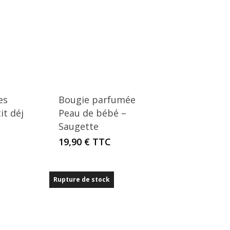
es
Bougie parfumée
it déj
Peau de bébé –
Saugette
19,90
€
TTC
Rupture de stock