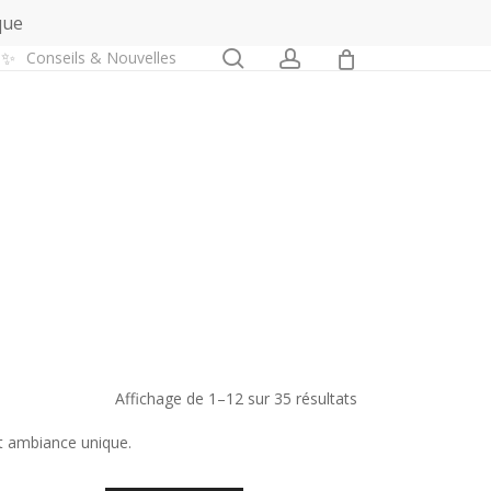
que
0
search
account
✨
Conseils & Nouvelles
Trié
Affichage de 1–12 sur 35 résultats
du
et ambiance unique.
plus