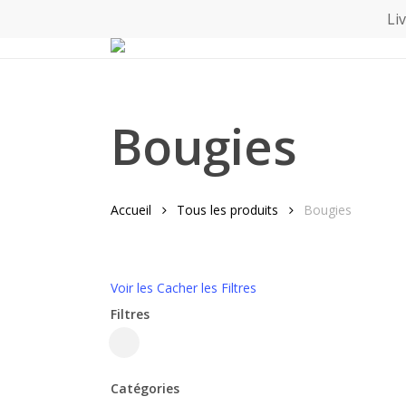
Skip
Li
to
main
content
Bougies
Accueil
Tous les produits
Bougies
Voir les
Cacher les
Filtres
Filtres
Fermer
les
Catégories
filtres