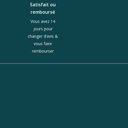
Satisfait ou
remboursé
Vous avez 14
jours pour
changer d’avis &
vous faire
rembourser
ue
Horaires
Du mardi au jeudi :
10h - 13h et 14h - 19h
Le vendredi : 10h - 19h