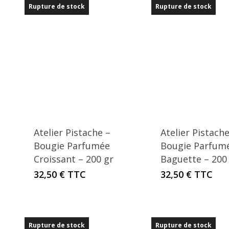
Rupture de stock
Rupture de stock
Atelier Pistache –
Atelier Pistache
Bougie Parfumée
Bougie Parfum
Croissant – 200 gr
Baguette – 200
32,50
€
TTC
32,50
€
TTC
Rupture de stock
Rupture de stock