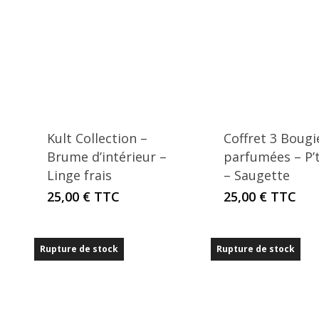
Kult Collection –
Coffret 3 Bougi
Brume d’intérieur –
parfumées – P’t
Linge frais
– Saugette
25,00
€
TTC
25,00
€
TTC
Rupture de stock
Rupture de stock