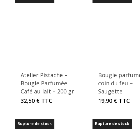
Atelier Pistache –
Bougie parfum
Bougie Parfumée
coin du feu –
Café au lait – 200 gr
Saugette
32,50
€
TTC
19,90
€
TTC
Rupture de stock
Rupture de stock