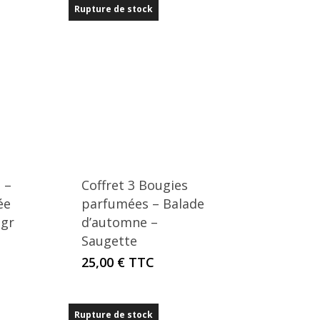
Rupture de stock
récent
au
plus
ancien
 –
Coffret 3 Bougies
ée
parfumées – Balade
 gr
d’automne –
Saugette
25,00
€
TTC
Rupture de stock