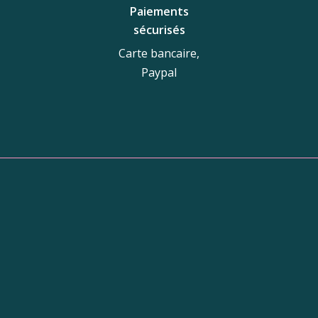
Paiements
sécurisés
Carte bancaire,
Paypal
tique
Adresse de la boutiq
10 Galerie du Nord,
31250 Revel