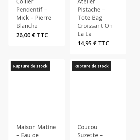
Collier
Atelier
Pendentif –
Pistache –
Mick – Pierre
Tote Bag
Blanche
Croissant Oh
La La
26,00
€
TTC
14,95
€
TTC
Rupture de stock
Rupture de stock
Maison Matine
Coucou
– Eau de
Suzette –