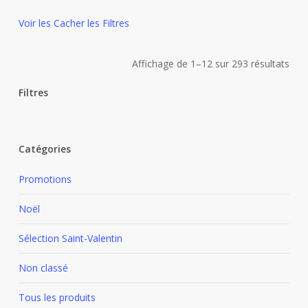
Voir les
Cacher les
Filtres
Trié
Affichage de 1–12 sur 293 résultats
du
Filtres
plus
Fermer
les
réce
Catégories
filtres
au
Promotions
plus
Noël
anc
Sélection Saint-Valentin
Non classé
Tous les produits