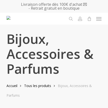
Skip
Livraison offerte dès 100€ d'achat 💌
- Retrait gratuit en boutique
to
main
Menu
content
search
account
Bijoux,
Accessoires &
Parfums
Accueil
Tous les produits
Bijoux, Accessoires &
Parfums