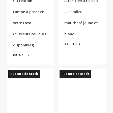
C-Création –
Alfar Tierra Cocida
variations.
Les
Lampe à poser en
– Saladier
options
peuvent
verre Foza
moucheté jaune et
être
(plusieurs couleurs
blanc
choisies
sur
33,00
€
TTC
disponibles)
la
page
80,00
€
TTC
du
produit
Rupture de stock
Rupture de stock