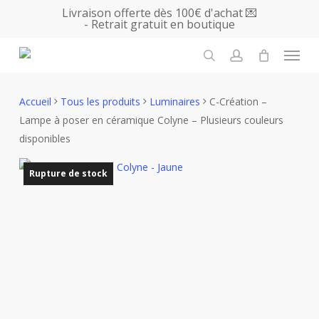
Skip
Livraison offerte dès 100€ d'achat 💌
- Retrait gratuit en boutique
to
main
Menu
content
search
account
Accueil
Tous les produits
Luminaires
C-Création –
Lampe à poser en céramique Colyne – Plusieurs couleurs
disponibles
Rupture de stock