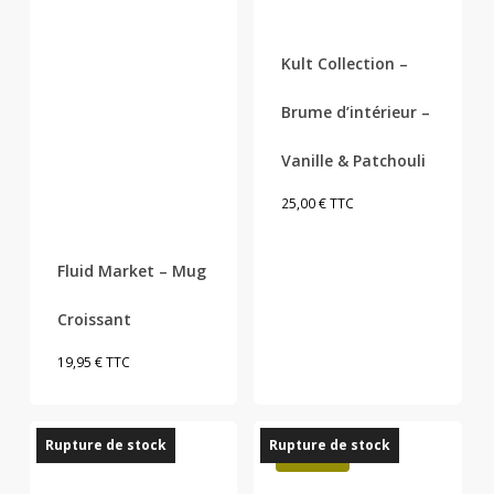
Kult Collection –
Brume d’intérieur –
Vanille & Patchouli
25,00
€
TTC
Fluid Market – Mug
Croissant
19,95
€
TTC
Rupture de stock
Rupture de stock
Promo !