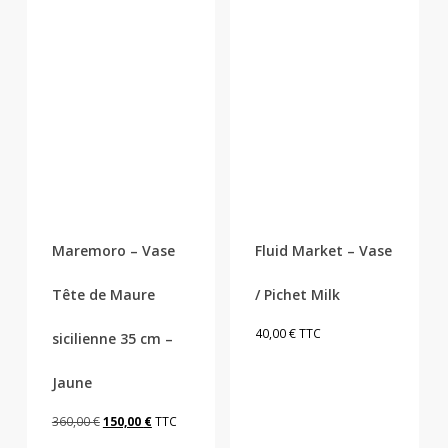
Maremoro – Vase
Fluid Market – Vase
Tête de Maure
/ Pichet Milk
40,00
€
TTC
sicilienne 35 cm –
Jaune
Le
Le
360,00
€
150,00
€
TTC
prix
prix