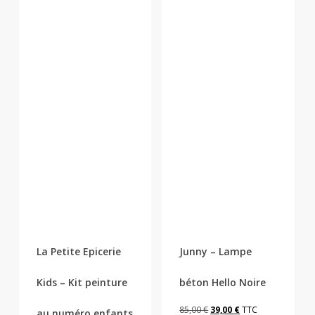
La Petite Epicerie
Junny – Lampe
Kids – Kit peinture
béton Hello Noire
Le
Le
85,00
€
39,00
€
TTC
au numéro enfants