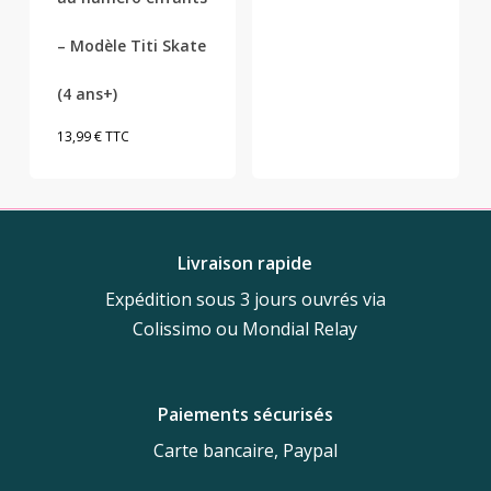
prix
prix
– Modèle Titi Skate
initial
actuel
était :
est :
(4 ans+)
85,00 €.
39,00 €.
13,99
€
TTC
Livraison rapide
Expédition sous 3 jours ouvrés via
Colissimo ou Mondial Relay
Paiements sécurisés
Carte bancaire, Paypal