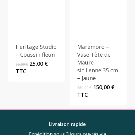
Heritage Studio
Maremoro –
– Coussin fleuri
Vase Tête de
Maure
Le
Le
25,00
€
55,00
€
prix
prix
sicilienne 35 cm
TTC
initial
actuel
– Jaune
était :
est :
Le
Le
150,00
€
360,00
€
55,00 €.
25,00 €.
prix
prix
TTC
initial
actuel
était :
est :
360,00 €.
150,00 €
Livraison rapide
Expédition sous 3 jours ouvrés via