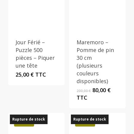
Jour Férié –
Maremoro –
Puzzle 500
Pomme de pin
pièces – Piquer
30 cm
une tête
(plusieurs
couleurs
25,00
€
TTC
disponibles)
Le
Le
80,00
€
200,00
€
prix
prix
TTC
initial
actuel
était :
est :
200,00 €.
80,00 €.
Rupture de stock
Rupture de stock
Promo !
Promo !