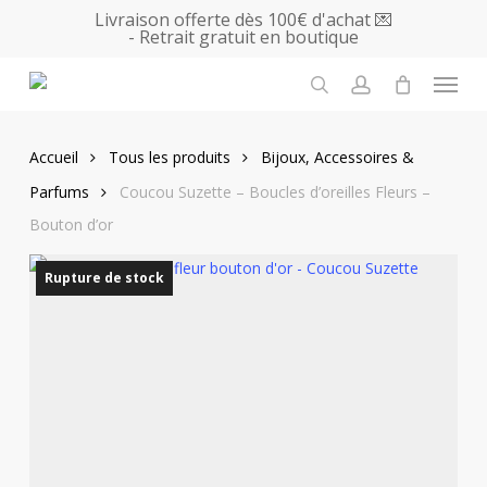
Skip
Livraison offerte dès 100€ d'achat 💌
- Retrait gratuit en boutique
to
main
Menu
content
search
account
Accueil
Tous les produits
Bijoux, Accessoires &
Parfums
Coucou Suzette – Boucles d’oreilles Fleurs –
Bouton d’or
Rupture de stock