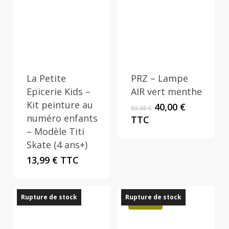
La Petite
PRZ – Lampe
Epicerie Kids –
AIR vert menthe
Kit peinture au
Le
Le
40,00
€
80,00
€
prix
prix
numéro enfants
TTC
initial
actuel
– Modèle Titi
était :
est :
Skate (4 ans+)
80,00 €.
40,00 €.
13,99
€
TTC
Rupture de stock
Rupture de stock
Promo !