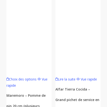
Ce
Choix des options
Vue
Lire la suite
Vue rapide
produit
rapide
a
Alfar Tierra Cocida –
plusieurs
Maremoro – Pomme de
Grand pichet de service en
variations.
pin 20 cm (plusieurs
Les