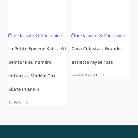
Lire la suite
Vue rapide
Lire la suite
Vue rapide
La Petite Epicerie Kids – Kit
Casa Cubista – Grande
peinture au numéro
assiette rayée rose
Le
Le
26,00
€
12,00
€
TTC
enfants – Modèle Titi
prix
prix
Skate (4 ans+)
initial
actuel
était :
est :
13,99
€
TTC
26,00 €.
12,00 €.