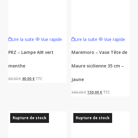
Lire la suite
Vue rapide
Lire la suite
Vue rapide
PRZ – Lampe AIR vert
Maremoro – Vase Tête de
menthe
Maure sicilienne 35 cm –
Le
Le
80,00
€
40,00
€
TTC
Jaune
prix
prix
Le
Le
360,00
€
150,00
€
TTC
initial
actuel
prix
prix
était :
est :
initial
actuel
80,00 €.
40,00 €.
était :
est :
Rupture de stock
Rupture de stock
360,00 €.
150,00 €.