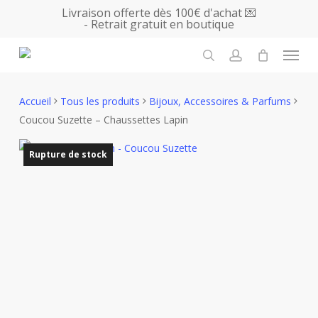
Skip
Livraison offerte dès 100€ d'achat 💌
- Retrait gratuit en boutique
to
main
Menu
content
search
account
Accueil
Tous les produits
Bijoux, Accessoires & Parfums
Coucou Suzette – Chaussettes Lapin
Rupture de stock