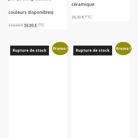
céramique
options
couleurs disponibles)
peuvent
36,00
€
TTC
être
Le
Le
150,00
€
50,00
€
TTC
choisies
prix
prix
sur
initial
actuel
la
Promo !
Promo !
était :
est :
Rupture de stock
Rupture de stock
page
150,00 €.
50,00 €.
du
produit