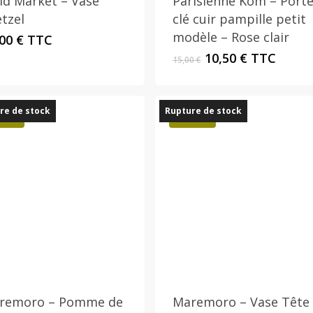
id Market – Vase
Parisienne Kom – Porte
tzel
clé cuir pampille petit
modèle – Rose clair
,00
€
TTC
Le
Le
10,50
€
TTC
15,00
€
prix
prix
initial
actuel
était :
est :
re de stock
Rupture de stock
15,00 €.
10,50 €.
mo !
Promo !
Ce
produit
a
plusieurs
remoro – Pomme de
Maremoro – Vase Tête
variations.