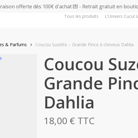
vraison offerte dès 100€ d'achat 💌 - Retrait gratuit en bouti
Tous les produits
L’Univers Cucul l
res & Parfums
Coucou Suzette – Grande Pince à cheveux Dahlia
Coucou Suz
Grande Pin
Dahlia
18,00
€
TTC