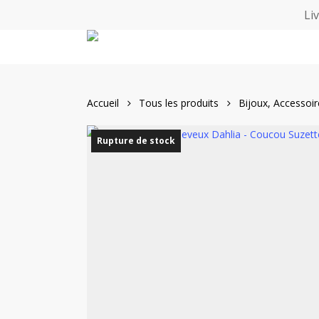
Skip
Li
to
main
content
Accueil
Tous les produits
Bijoux, Accessoi
Rupture de stock