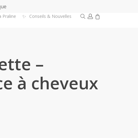
que
0
search
account
✨
a Praline
Conseils & Nouvelles
ette –
ce à cheveux