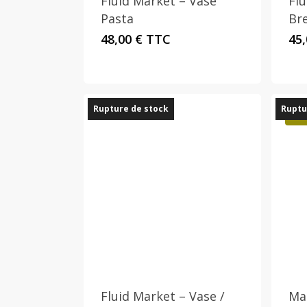
Fluid Market – Vase
Flu
Pasta
Bre
48,00
€
TTC
45
Rupture de stock
Ruptu
Pro
Fluid Market – Vase /
Ma