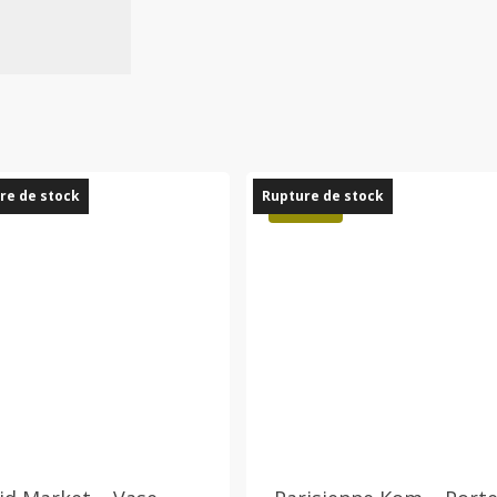
re de stock
Rupture de stock
Promo !