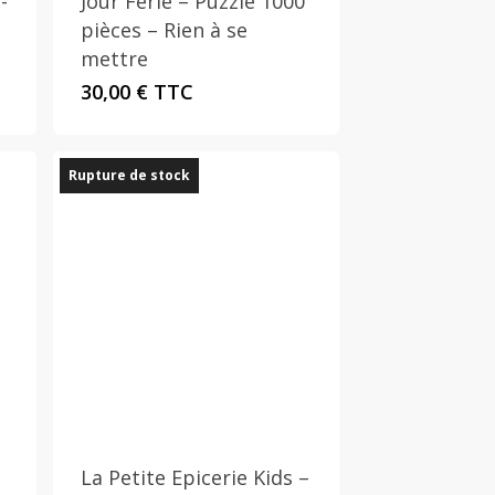
-
Jour Férié – Puzzle 1000
pièces – Rien à se
mettre
30,00
€
TTC
Rupture de stock
La Petite Epicerie Kids –