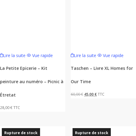
Lire la suite
Vue rapide
Lire la suite
Vue rapide
La Petite Epicerie – Kit
Taschen – Livre XL Homes for
peinture au numéro – Picnic à
Our Time
Le
Le
60,00
€
45,00
€
TTC
Étretat
prix
prix
28,00
€
TTC
initial
actuel
était :
est :
60,00 €.
45,00 €.
Rupture de stock
Rupture de stock