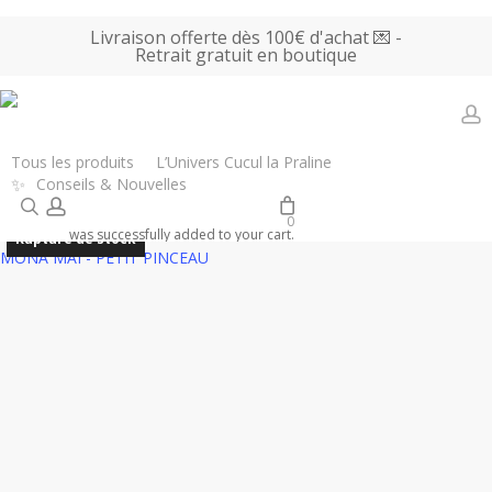
Skip
Livraison offerte dès 100€ d'achat 💌 -
to
Retrait gratuit en boutique
main
content
a
Accueil
Tous les produits
Livres & Loisirs
La Petite Epicerie – Kit
Tous les produits
L’Univers Cucul la Praline
✨
Conseils & Nouvelles
peinture au numéro – Home together
search
account
0
was successfully added to your cart.
Rupture de stock