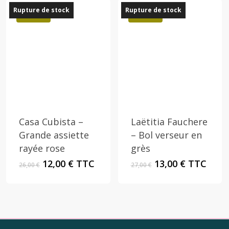
250,00 €.
90,00 €.
Rupture de stock
Rupture de stock
Promo !
Promo !
Casa Cubista –
Laëtitia Fauchere
Grande assiette
– Bol verseur en
rayée rose
grès
Le
Le
Le
Le
12,00
€
TTC
13,00
€
TTC
26,00
€
27,00
€
prix
prix
prix
prix
initial
actuel
initial
actuel
était :
est :
était :
est :
26,00 €.
12,00 €.
27,00 €.
13,00 €.