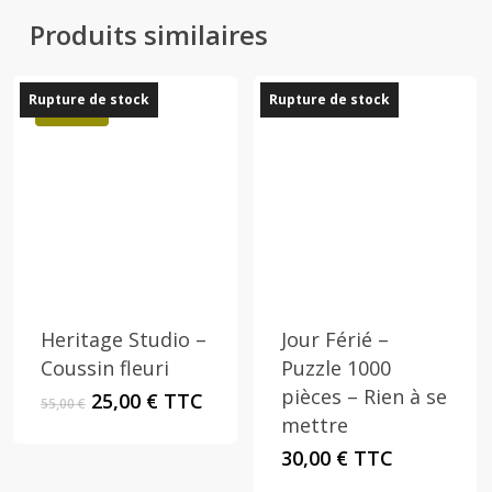
Produits similaires
Rupture de stock
Rupture de stock
Promo !
Heritage Studio –
Jour Férié –
Coussin fleuri
Puzzle 1000
pièces – Rien à se
Le
Le
25,00
€
TTC
55,00
€
prix
prix
mettre
initial
actuel
30,00
€
TTC
était :
est :