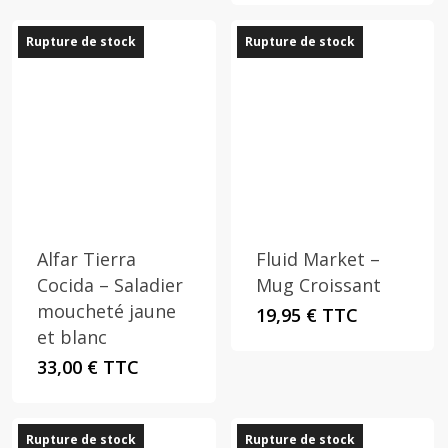
55,00 €.
25,00 €.
Rupture de stock
Rupture de stock
Alfar Tierra
Fluid Market –
Cocida – Saladier
Mug Croissant
moucheté jaune
19,95
€
TTC
et blanc
33,00
€
TTC
Rupture de stock
Rupture de stock