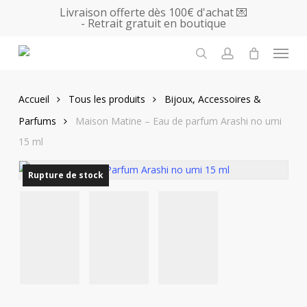
Skip
Livraison offerte dès 100€ d'achat 💌
- Retrait gratuit en boutique
to
main
Menu
content
search
account
Accueil
Tous les produits
Bijoux, Accessoires &
Parfums
Maison Matine – Eau de parfum Arashi no umi
15 ml
Rupture de stock