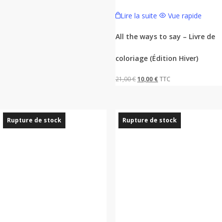
initial
actuel
Lire la suite
Vue rapide
était :
est :
All the ways to say – Livre de
17,00 €.
9,50 €.
coloriage (Édition Hiver)
Le
Le
21,00
€
10,00
€
TTC
prix
prix
initial
actuel
était :
est :
Rupture de stock
Rupture de stock
21,00 €.
10,00 €.