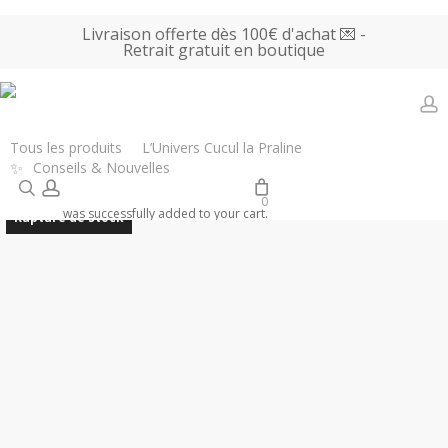
Skip
Livraison offerte dès 100€ d'achat 💌 -
to
Retrait gratuit en boutique
main
content
a
Accueil
Tous les produits
Livres & Loisirs
Carnet A5 Coeurs –
Tous les produits
L’Univers Cucul la Praline
✨
Conseils & Nouvelles
Manakea
search
account
0
was successfully added to your cart.
Rupture de stock