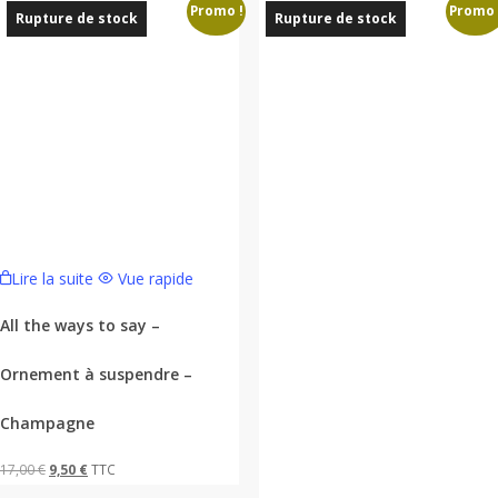
Promo !
Promo 
Rupture de stock
Rupture de stock
Lire la suite
Vue rapide
All the ways to say –
Ornement à suspendre –
Champagne
Le
Le
17,00
€
9,50
€
TTC
prix
prix