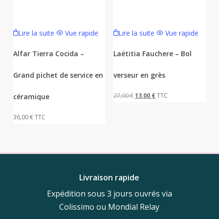
Lire la suite
Vue rapide
Lire la suite
Vue rapide
Alfar Tierra Cocida –
Laëtitia Fauchere – Bol
Grand pichet de service en
verseur en grès
Le
Le
27,00
€
13,00
€
TTC
céramique
prix
prix
36,00
€
TTC
initial
actuel
était :
est :
27,00 €.
13,00 €.
Livraison rapide
Expédition sous 3 jours ouvrés via
Colissimo ou Mondial Relay