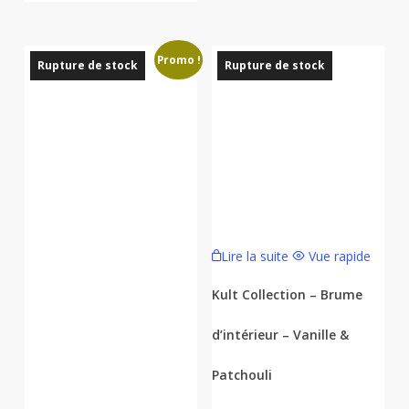
la
page
Promo !
du
Rupture de stock
Rupture de stock
produit
Lire la suite
Vue rapide
Kult Collection – Brume
d’intérieur – Vanille &
Patchouli