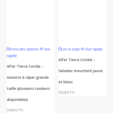
Ce
Choix des options
Vue
Lire la suite
Vue rapide
produit
rapide
a
Alfar Tierra Cocida –
plusieurs
Alfar Tierra Cocida –
Saladier moucheté jaune
variations.
Assiette à râper grande
Les
et blanc
options
taille (plusieurs couleurs
peuvent
33,00
€
TTC
être
disponibles)
choisies
34,00
€
TTC
sur