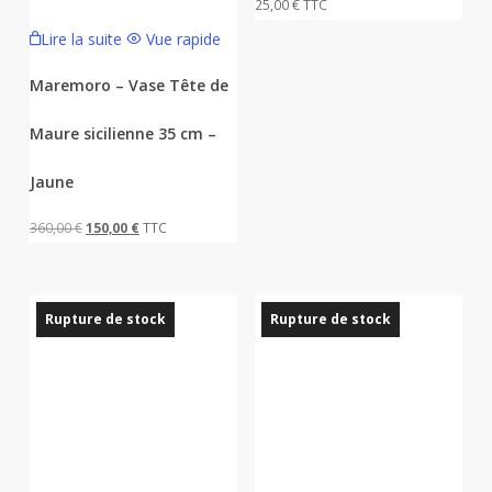
25,00
€
TTC
Lire la suite
Vue rapide
Maremoro – Vase Tête de
Maure sicilienne 35 cm –
Jaune
Le
Le
360,00
€
150,00
€
TTC
prix
prix
initial
actuel
était :
est :
Rupture de stock
Rupture de stock
360,00 €.
150,00 €.