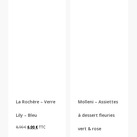
La Rochère – Verre
Molleni – Assiettes
Lily – Bleu
à dessert fleuries
Le
Le
8,90
€
6,00
€
TTC
vert & rose
prix
prix