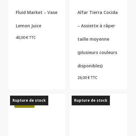
plusieurs
Fluid Market – Vase
Alfar Tierra Cocida
variations.
Les
Lemon Juice
– Assiette à râper
options
peuvent
40,00
€
TTC
taille moyenne
être
(plusieurs couleurs
choisies
sur
disponibles)
la
page
26,00
€
TTC
du
produit
Rupture de stock
Rupture de stock
Promo !